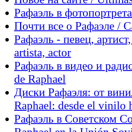
Рафаэль в фотопортретах 
Почти все о Рафаэле / C
Рафаэль - певец, артист, 
artista, actor
Рафаэль в видео и радио
de Raphael
Диски Рафаэля: от винил
Raphael: desde el vinilo 
Рафаэль в Советском С
Raphael en la Unión Sovi