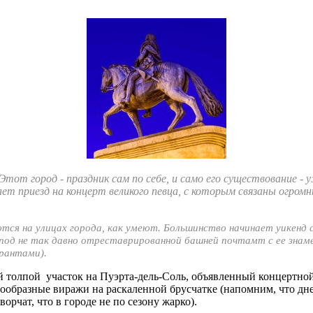
т город - праздник сам по себе, и само его существование - у
ает приезд на концерт великого певца, с которым связаны огро
тся на улицах города, как умеют. Большинство начинает уикенд с
 под не так давно отреставрированной башней почтамт с ее знам
урантами).
 толпой участок на Пуэрта-дель-Соль, объявленный концертно
ообразные виражи на раскаленной брусчатке (напомним, что дне
орчат, что в городе не по сезону жарко).