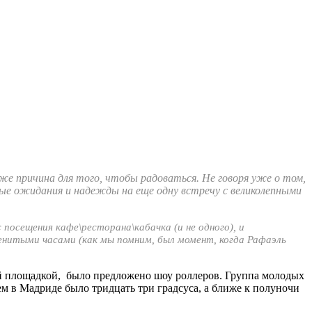
же причина для того, чтобы радоваться. Не говоря уже о том,
мные ожидания и надежды на еще одну встречу с великолепными
 посещения кафе\ресторана\кабачка (и не одного), и
енитыми часами (как мы помним, был момент, когда Рафаэль
й площадкой, было предложено шоу роллеров. Группа молодых
м в Мадриде было тридцать три градсуса, а ближе к полуночи