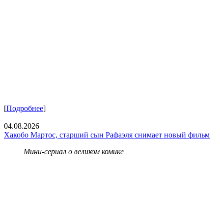
[
Подробнее
]
04.08.2026
Хакобо Мартос, старший сын Рафаэля снимает новый фильм
Мини-сериал о великом комике