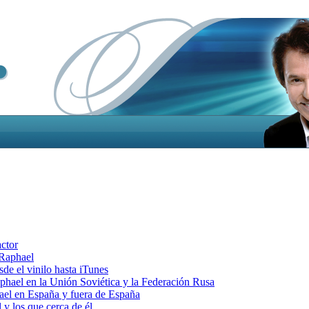
actor
 Raphael
e el vinilo hasta iTunes
el en la Unión Soviética y la Federación Rusa
el en España y fuera de España
y los que cerca de él