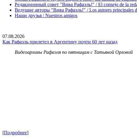
Редакционный совет "Вива Рафаэль!" / El consejo de la red
Ведущие авторы "Вива Рафаэль!" / Los autores principales d
Наши друзья / Nuestros amigos
07.08.2026
Как Рафаэль прилетел в Аргентину почти 60 лет назад
Видеоархивы Рафаэля по пятницам с Татьяной Орловой
[
Подробнее
]