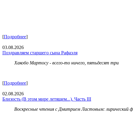
[
Подробнее
]
03.08.2026
Поздравляем старшего сына Рафаэля
Хакобо Мартосу - всего-то ничего, пятьдесят три
[
Подробнее
]
02.08.2026
Близость (В этом мире летящем...). Часть III
Воскресные чтения с Дмитрием Ластовым:
лирический 