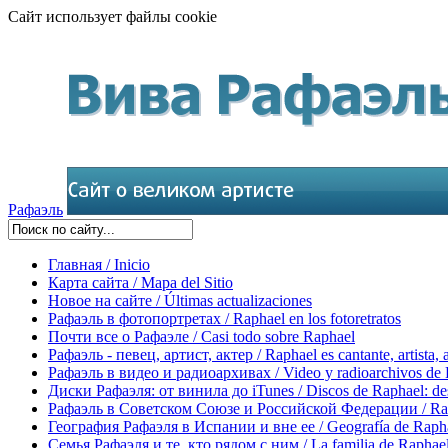
Сайт использует файлы cookie
Рафаэль
Главная / Inicio
Карта сайта / Mapa del Sitio
Новое на сайте / Últimas actualizaciones
Рафаэль в фотопортретах / Raphael en los fotoretratos
Почти все о Рафаэле / Casi todo sobre Raphael
Рафаэль - певец, артист, актер / Raphael es cantante, artista, 
Рафаэль в видео и радиоархивах / Video y radioarchivos de
Диски Рафаэля: от винила до iTunes / Discos de Raphael: desd
Рафаэль в Советском Союзе и Российской Федерации / Rapha
География Рафаэля в Испании и вне ее / Geografía de Rapha
Семья Рафаэля и те, кто рядом с ним / La familia de Raphael 