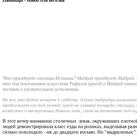
Пятница - повод для веселья
Что празднует столица Испании? Мадрид празднует Мадрид. Это
что для поклонников искусства Рафаэля приезд в Мадрид означ
песнями в изумительном исполнении.
Но все это будет вечером в субботу. А пока мадридцы развлекаю
продолжает его под полной луной на главной площади столицы,
возвестил о наступлении Нового года, стоя на балкончике под к
В этот вечер вниманию столичных зевак, окруживших плотной
людей демонстрировала класс езды на роликах, выделывая разн
сильно похолодало - аж до двадцати восьми. Но "мадриленьос" в