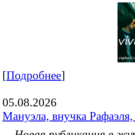
[
Подробнее
]
05.08.2026
Мануэла, внучка Рафаэля,
Новая публикация в жу