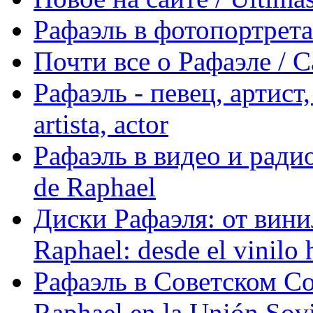
Рафаэль в фотопортретах 
Почти все о Рафаэле / C
Рафаэль - певец, артист, 
artista, actor
Рафаэль в видео и радио
de Raphael
Диски Рафаэля: от винил
Raphael: desde el vinilo 
Рафаэль в Советском С
Raphael en la Unión Sovi