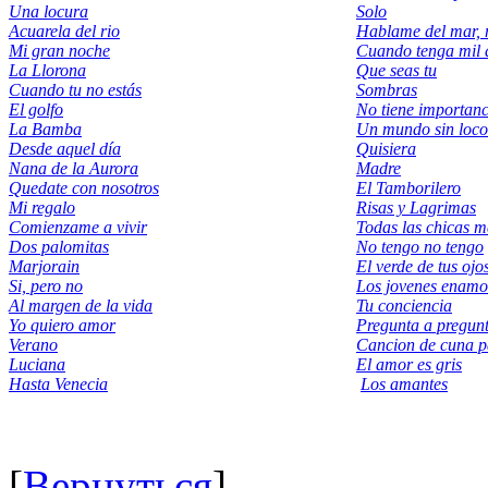
Una locura
Solo
Acuarela del rio
Hablame del mar, 
Mi gran noche
Cuando tenga mil 
La Llorona
Que seas tu
Cuando tu no estás
Sombras
El golfo
No tiene importanc
La Bamba
Un mundo sin loco
Desde aquel día
Quisiera
Nana de la Aurora
Madre
Quedate con nosotros
El Tamborilero
Mi regalo
Risas y Lagrimas
Comienzame a vivir
Todas las chicas m
Dos palomitas
No tengo no tengo
Marjorain
El verde de tus ojo
Si, pero no
Los jovenes enam
Al margen de la vida
Tu conciencia
Yo quiеro amor
Pregunta a pregun
Verano
Cancion de cuna 
Luciana
El amor es gris
Hasta Venecia
Los amantes
[
Вернуться
]