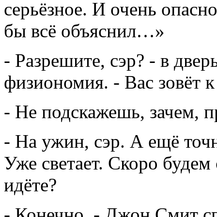
серьёзное. И очень опасн
бы всё объяснил…»
- Разрешите, сэр? - в две
физиономия. - Вас зовёт к
- Не подскажешь, зачем, 
- На ужин, сэр. А ещё точн
Уже светает. Скоро будем 
идёте?
- Конечно, - Джон Смит с