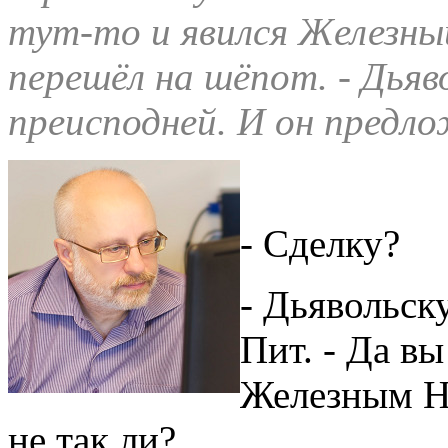
тут-то и явился Железный
перешёл на шёпот. - Дьяво
преисподней. И он предло
- Сделку?
- Дьявольск
Пит. - Да вы
Железным Ни
не так ли?