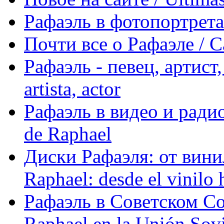
Рафаэль в фотопортретах 
Почти все о Рафаэле / C
Рафаэль - певец, артист, 
artista, actor
Рафаэль в видео и радио
de Raphael
Диски Рафаэля: от винил
Raphael: desde el vinilo 
Рафаэль в Советском С
Raphael en la Unión Sovi