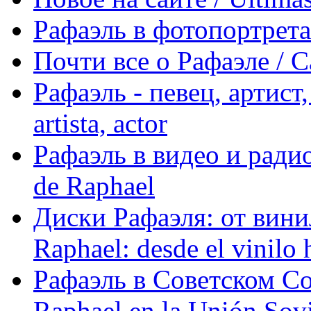
Рафаэль в фотопортретах 
Почти все о Рафаэле / C
Рафаэль - певец, артист, 
artista, actor
Рафаэль в видео и радио
de Raphael
Диски Рафаэля: от винил
Raphael: desde el vinilo 
Рафаэль в Советском С
Raphael en la Unión Sovi