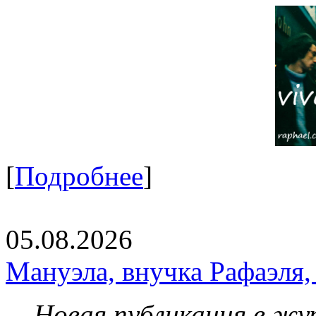
[
Подробнее
]
05.08.2026
Мануэла, внучка Рафаэля,
Новая публикация в жу