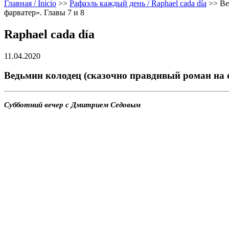
Главная / Inicio
>>
Рафаэль каждый день / Raphael cada día
>>
Ве
фарватер». Главы 7 и 8
Raphael cada día
11.04.2020
Ведьмин колодец (сказочно правдивый роман на о
Субботний вечер с Дмитрием Седовым