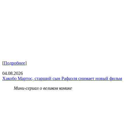
[
Подробнее
]
04.08.2026
Хакобо Мартос, старший сын Рафаэля снимает новый фильм
Мини-сериал о великом комике