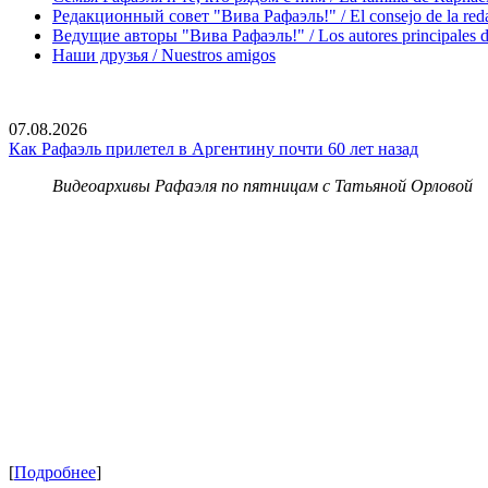
Редакционный совет "Вива Рафаэль!" / El consejo de la red
Ведущие авторы "Вива Рафаэль!" / Los autores principales d
Наши друзья / Nuestros amigos
07.08.2026
Как Рафаэль прилетел в Аргентину почти 60 лет назад
Видеоархивы Рафаэля по пятницам с Татьяной Орловой
[
Подробнее
]