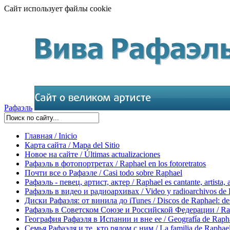
Сайт использует файлы cookie
Рафаэль
Главная / Inicio
Карта сайта / Mapa del Sitio
Новое на сайте / Últimas actualizaciones
Рафаэль в фотопортретах / Raphael en los fotoretratos
Почти все о Рафаэле / Casi todo sobre Raphael
Рафаэль - певец, артист, актер / Raphael es cantante, artista, 
Рафаэль в видео и радиоархивах / Video y radioarchivos de
Диски Рафаэля: от винила до iTunes / Discos de Raphael: desd
Рафаэль в Советском Союзе и Российской Федерации / Rapha
География Рафаэля в Испании и вне ее / Geografía de Rapha
Семья Рафаэля и те, кто рядом с ним / La familia de Raphael 