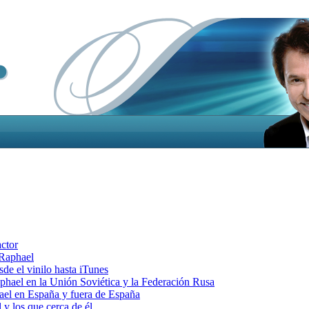
actor
 Raphael
e el vinilo hasta iTunes
el en la Unión Soviética y la Federación Rusa
el en España y fuera de España
y los que cerca de él