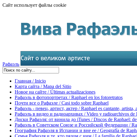
Сайт использует файлы cookie
Рафаэль
Главная / Inicio
Карта сайта / Mapa del Sitio
Новое на сайте / Últimas actualizaciones
Рафаэль в фотопортретах / Raphael en los fotoretratos
Почти все о Рафаэле / Casi todo sobre Raphael
Рафаэль - певец, артист, актер / Raphael es cantante, artista, 
Рафаэль в видео и радиоархивах / Video y radioarchivos de
Диски Рафаэля: от винила до iTunes / Discos de Raphael: desd
Рафаэль в Советском Союзе и Российской Федерации / Rapha
География Рафаэля в Испании и вне ее / Geografía de Rapha
Семья Рафаэля и те, кто рядом с ним / La familia de Raphael 