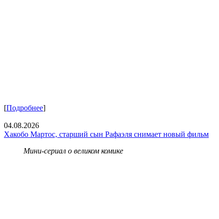
[
Подробнее
]
04.08.2026
Хакобо Мартос, старший сын Рафаэля снимает новый фильм
Мини-сериал о великом комике