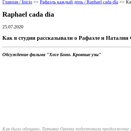
Главная / Inicio
>>
Рафаэль каждый день / Raphael cada día
>>
Ка
Raphael cada día
25.07.2020
Как в студии рассказывали о Рафаэле и Наталии
Обсуждение фильма "Хосе Боно. Кровные узы"
Как было обещано, Татьяна Орлова подготовила продолжение ра