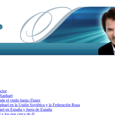
actor
 Raphael
e el vinilo hasta iTunes
el en la Unión Soviética y la Federación Rusa
el en España y fuera de España
y los que cerca de él