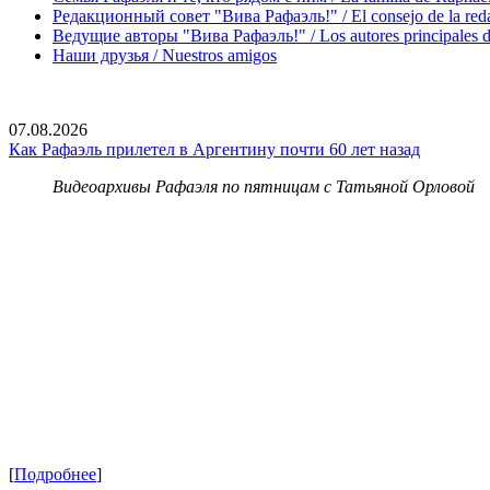
Редакционный совет "Вива Рафаэль!" / El consejo de la red
Ведущие авторы "Вива Рафаэль!" / Los autores principales d
Наши друзья / Nuestros amigos
07.08.2026
Как Рафаэль прилетел в Аргентину почти 60 лет назад
Видеоархивы Рафаэля по пятницам с Татьяной Орловой
[
Подробнее
]