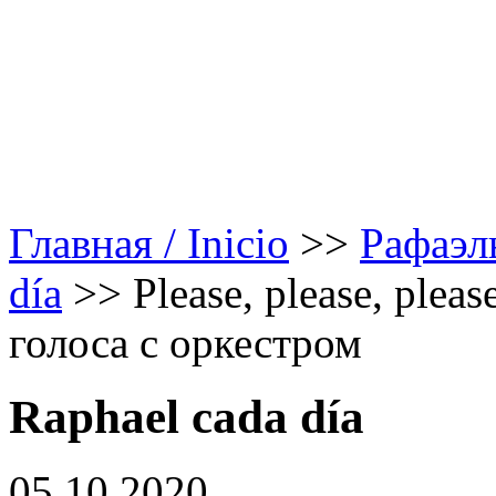
Главная / Inicio
>>
Рафаэл
día
>>
Please, please, ple
голоса с оркестром
Raphael cada día
05.10.2020