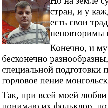
Но на земле с
стран, и у ка
есть свои тра
неповторимы 
Конечно, и му
бесконечно разнообразны,
специальной подготовки п
горловое пение монгольск
Так, при всей моей любви
понимаю их фольклор, по