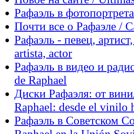
Рафаэль в фотопортретах 
Почти все о Рафаэле / C
Рафаэль - певец, артист, 
artista, actor
Рафаэль в видео и радио
de Raphael
Диски Рафаэля: от винил
Raphael: desde el vinilo 
Рафаэль в Советском С
Raphael en la Unión Sovi