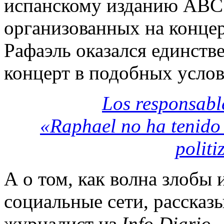
испанскому изданию ABC 
организованных на концер
Рафаэль оказался единств
концерт в подобных усло
Los responsabl
«Raphael no ha tenido 
polit
А о том, как волна злобы 
социальные сети, рассказ
журналист из
Info Diario