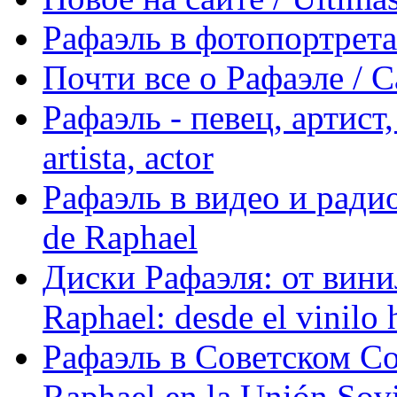
Рафаэль в фотопортретах 
Почти все о Рафаэле / C
Рафаэль - певец, артист, 
artista, actor
Рафаэль в видео и радио
de Raphael
Диски Рафаэля: от винил
Raphael: desde el vinilo 
Рафаэль в Советском С
Raphael en la Unión Sovi