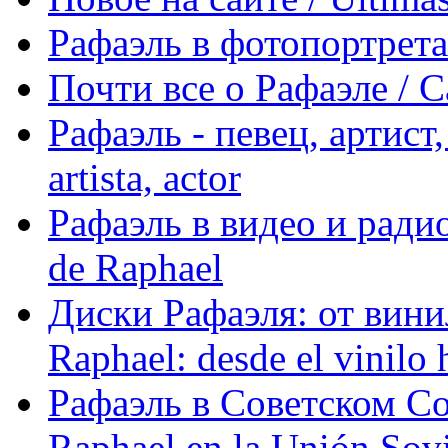
Рафаэль в фотопортретах 
Почти все о Рафаэле / C
Рафаэль - певец, артист, 
artista, actor
Рафаэль в видео и радио
de Raphael
Диски Рафаэля: от винил
Raphael: desde el vinilo 
Рафаэль в Советском С
Raphael en la Unión Sovi