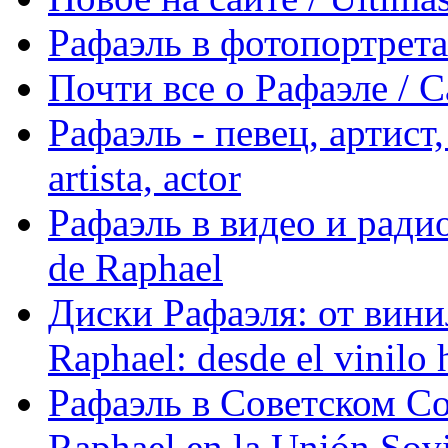
Рафаэль в фотопортретах 
Почти все о Рафаэле / C
Рафаэль - певец, артист, 
artista, actor
Рафаэль в видео и радио
de Raphael
Диски Рафаэля: от винил
Raphael: desde el vinilo 
Рафаэль в Советском С
Raphael en la Unión Sovi