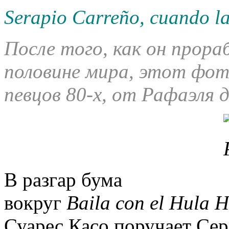
Serapio Carreño, cuando l
После того, как он прора
половине мира, этот фот
певцов 80-х, от Рафаэля 
В разгар бума
вокруг
Baila
con
el
Hula
H
Суарес Касо поручает Сер