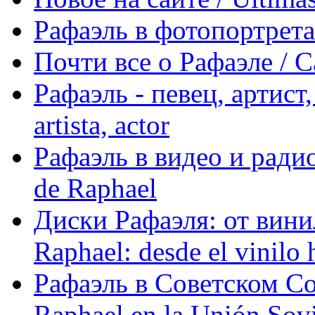
Рафаэль в фотопортретах 
Почти все о Рафаэле / C
Рафаэль - певец, артист, 
artista, actor
Рафаэль в видео и радио
de Raphael
Диски Рафаэля: от винил
Raphael: desde el vinilo 
Рафаэль в Советском С
Raphael en la Unión Sovi