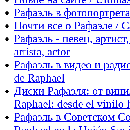
Рафаэль в фотопортретах 
Почти все о Рафаэле / C
Рафаэль - певец, артист, 
artista, actor
Рафаэль в видео и радио
de Raphael
Диски Рафаэля: от винил
Raphael: desde el vinilo 
Рафаэль в Советском С
Raphael en la Unión Sovi