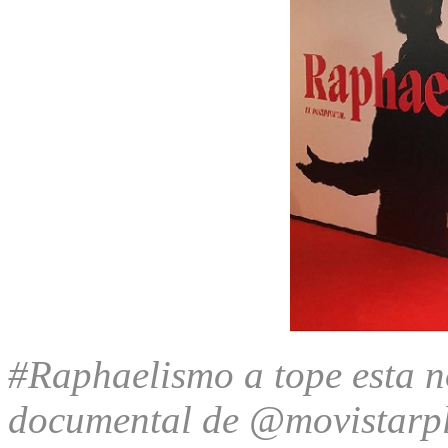
#Raphaelismo a tope esta n
documental de @movistarpl