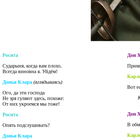
Росита
Дон 
Сударыня, когда вам плохо,
Прими
Всегда виновна я. Уйдём!
Карл
Донья Клара
(вглядываясь)
Вот е
Ого, да эти господа
К
Не зря гуляют здесь, похоже:
От них укроемся мы тоже!
Дон 
Росита
В обм
Опять подслушивать?
Карл
Донья Клара