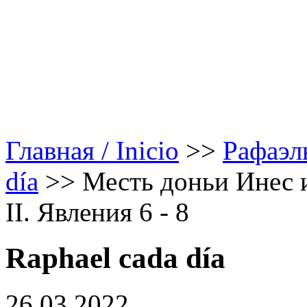
Главная / Inicio
>>
Рафаэл
día
>>
Месть доньи Инес 
II. Явления 6 - 8
Raphael cada día
26.03.2022