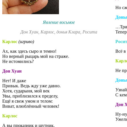
Но сж
Донь
Явление восьмое
…Три 
Дон Хуан, Карлос, донья Клара, Росита
Тепер
Карлос
(игриво)
Роси
Ах, как здесь сыро и темно!
Всё в
Но верный рыцарь мой на страже.
Карл
Не истомились?
Не пр
Дон Хуан
Донь
Нет! И даже
Привык. Ведь жду уже давно.
Узнай
Хотя, сударыня, мой век
С кем
Увы, приблизился к пределу,
Ещё я свеж умом и телом:
Дон 
Виват, влюблённый человек!
Ну-ну
Карлос
Ужель
А вы проказник и шутник.