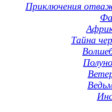
Приключения отваж
Фа
Африк
Тайна че
Волше
Полуно
Вете
Ведьм
Ин