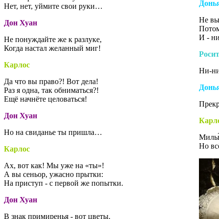
Донь
Нет, нет, уймите свои руки…
Не вы
Дон Хуан
Потом
И - н
Не понуждайте же к разлуке,
Когда настал желанный миг!
Роси
Карлос
Ни-ни
Да что вы право?! Вот дела!
Донь
Раз я одна, так обниматься?!
Ещё начнёте целоваться!
Прекр
Дон Хуан
Карл
Но на свиданье ты пришла…
Милы́
Но вс
Карлос
Ах, вот как! Мы уже на «ты»!
А вы сеньор, ужасно прытки:
На приступ - с первой же попытки.
Дон Хуан
В знак примиренья - вот цветы.