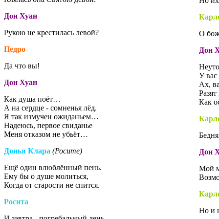
Но их
Дон Хуан
Карл
Рукою не крестилась левой?
О бож
Педро
Дон 
Да что вы!
Неут
У вас
Дон Хуан
Ах, в
Разят
Как душа поёт…
Как о
А на сердце - сомненья лёд.
Я так измучен ожиданьем…
Карл
Надеюсь, первое свиданье
Меня отказом не убьёт…
Бедня
Донья Клара
(Росите)
Дон 
Ещё один влюблённый пень.
Мой м
Ему бы о душе молиться,
Возмо
Когда от старости не спится.
Карл
Росита
Но и н
И завтра - погребальный день…