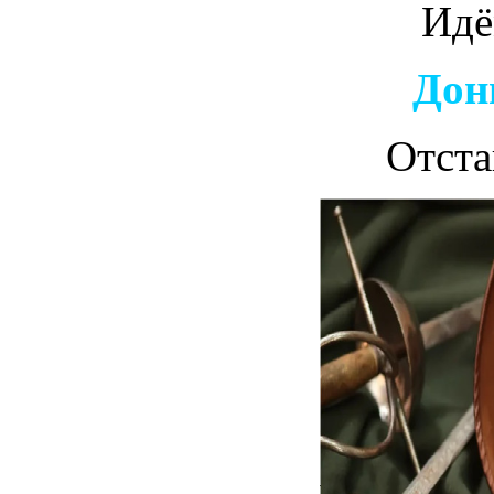
Идё
Дон
Отста