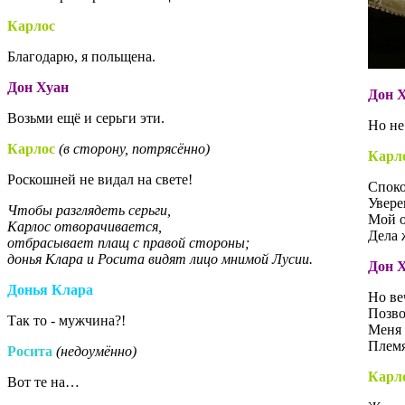
Карлос
Благодарю, я польщена.
Дон Хуан
Дон 
Возьми ещё и серьги эти.
Но не
Карлос
(в сторону, потрясённо)
Карл
Роскошней не видал на свете!
Споко
Уверен
Чтобы разглядеть серьги,
Мой о
Карлос отворачивается,
Дела 
отбрасывает плащ с правой стороны;
донья Клара и Росита видят лицо мнимой Лусии.
Дон 
Донья Клара
Но ве
Позво
Так то - мужчина?!
Меня 
Плем
Росита
(недоумённо)
Карл
Вот те на…