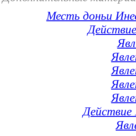
Месть доньи Ине
Действие 
Явл
Явле
Явле
Явле
Явле
Действие I
Явл