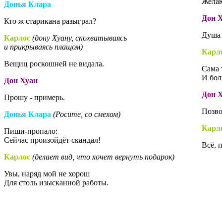
Желаю
Донья Клара
Дон 
Кто ж старикана разыграл?
Душа 
Карлос
(дону Хуану, спохватываясь
и прикрываясь плащом)
Карл
Вещиц роскошней не видала.
Сама 
И бол
Дон Хуан
Дон 
Прошу - примерь.
Позво
Донья Клара
(Росите, со смехом)
Карл
Пиши-пропало:
Сейчас произойдёт скандал!
Всё, 
Карлос
(делает вид, что хочет вернуть подарок)
Увы, наряд мой не хорош
Для столь изысканной работы.