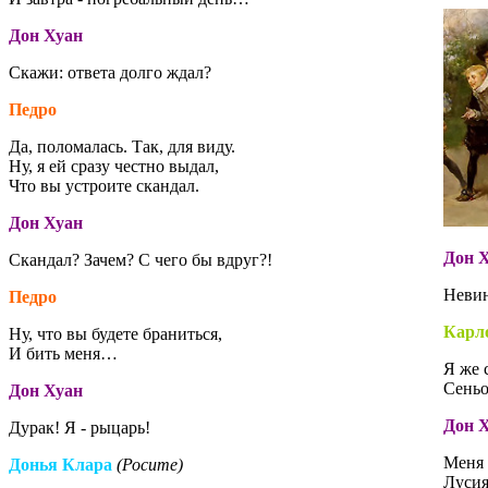
Дон Хуан
Скажи: ответа долго ждал?
Педро
Да, поломалась. Так, для виду.
Ну, я ей сразу честно выдал,
Что вы устроите скандал.
Дон Хуан
Дон 
Скандал? Зачем? С чего бы вдруг?!
Невин
Педро
Карл
Ну, что вы будете браниться,
И бить меня…
Я же 
Сеньо
Дон Хуан
Дон 
Дурак! Я - рыцарь!
Меня 
Донья Клара
(Росите)
Лусия