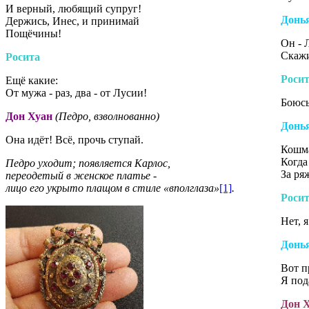
И верный, любящий супруг!
Донь
Держись, Инес, и принимай
Пощёчины!
Он - 
Скажи
Росита
Роси
Ещё какие:
От мужа - раз, два - от Лусии!
Боюсь
Дон Хуан
(Педро, взволнованно)
Донь
Она идёт! Всё, прочь ступай.
Кошм
Когда
Педро уходит; появляется Карлос,
За ря
переодетый в женское платье -
лицо его укрыто плащом в стиле «вполглаза»
[1]
.
Роси
Нет, 
Донь
Вот п
Я под
Дон 