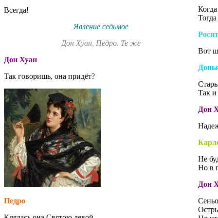
Когда
Всегда!
Тогда
Явление седьмое
Роси
Дон Хуан, Педро. Те же
Вот ш
Дон Хуан
Донь
Так говоришь, она придёт?
Стары
Так и
Дон 
Надеж
Карл
Не бу
Но в 
Дон 
Педро
Сеньо
Остры
Клялась она Святою девой.