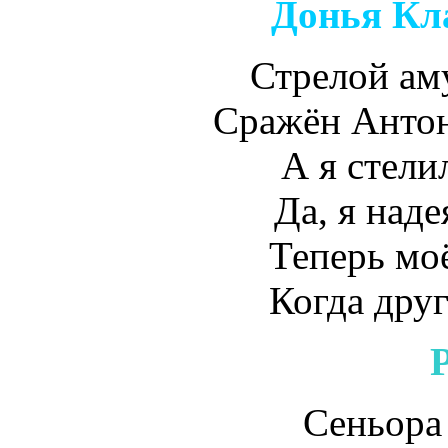
Донья Кл
Стрелой ам
Сражён Анто
А я стели
Да, я наде
Теперь моё
Когда др
Сеньора 