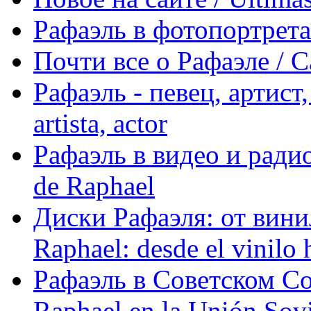
Рафаэль в фотопортретах 
Почти все о Рафаэле / C
Рафаэль - певец, артист, 
artista, actor
Рафаэль в видео и радио
de Raphael
Диски Рафаэля: от винил
Raphael: desde el vinilo 
Рафаэль в Советском С
Raphael en la Unión Sovi