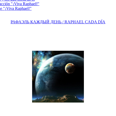
acción "¡Viva Raphael!"
e "¡Viva Raphael!"
РАФАЭЛЬ КАЖДЫЙ ДЕНЬ / RAPHAEL CADA DÍA