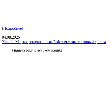
[
Подробнее
]
04.08.2026
Хакобо Мартос, старший сын Рафаэля снимает новый фильм
Мини-сериал о великом комике