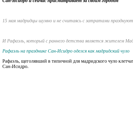
Сан-Исидро и сейчас присматривает за своим городом
15 мая мадридцы шумно и не считаясь с затратами празднуют д
И Рафаэль, который с раннего детства является жителем Мад
Рафаэль на празднике Сан-Исидро оделся как мадридский чуло
Рафаэль, щеголявший в типичной для мадридского чуло клетча
Сан-Исидро.