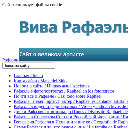
Сайт использует файлы cookie
Рафаэль
Главная / Inicio
Карта сайта / Mapa del Sitio
Новое на сайте / Últimas actualizaciones
Рафаэль в фотопортретах / Raphael en los fotoretratos
Почти все о Рафаэле / Casi todo sobre Raphael
Рафаэль - певец, артист, актер / Raphael es cantante, artista, 
Рафаэль в видео и радиоархивах / Video y radioarchivos de
Диски Рафаэля: от винила до iTunes / Discos de Raphael: desd
Рафаэль в Советском Союзе и Российской Федерации / Rapha
География Рафаэля в Испании и вне ее / Geografía de Rapha
Семья Рафаэля и те, кто рядом с ним / La familia de Raphael 