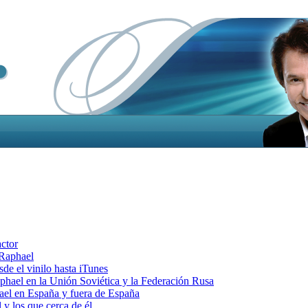
actor
 Raphael
e el vinilo hasta iTunes
el en la Unión Soviética y la Federación Rusa
el en España y fuera de España
y los que cerca de él