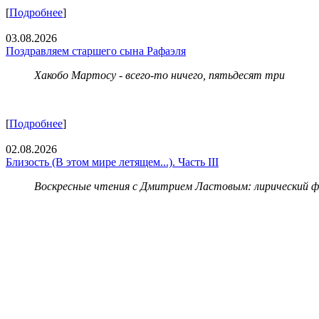
[
Подробнее
]
03.08.2026
Поздравляем старшего сына Рафаэля
Хакобо Мартосу - всего-то ничего, пятьдесят три
[
Подробнее
]
02.08.2026
Близость (В этом мире летящем...). Часть III
Воскресные чтения с Дмитрием Ластовым:
лирический 