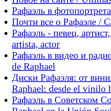
Рафаэль в фотопортретах 
Почти все о Рафаэле / C
Рафаэль - певец, артист, 
artista, actor
Рафаэль в видео и радио
de Raphael
Диски Рафаэля: от винил
Raphael: desde el vinilo 
Рафаэль в Советском С
Raphael en la Unión Sovi