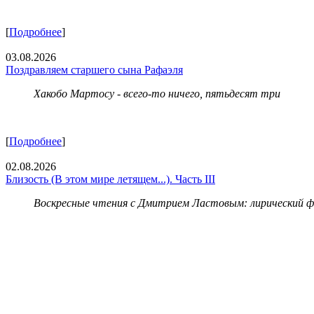
[
Подробнее
]
03.08.2026
Поздравляем старшего сына Рафаэля
Хакобо Мартосу - всего-то ничего, пятьдесят три
[
Подробнее
]
02.08.2026
Близость (В этом мире летящем...). Часть III
Воскресные чтения с Дмитрием Ластовым:
лирический 