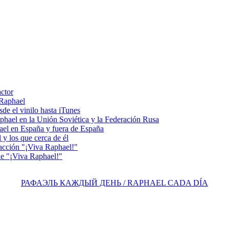
actor
 Raphael
e el vinilo hasta iTunes
el en la Unión Soviética y la Federación Rusa
el en España y fuera de España
y los que cerca de él
acción "¡Viva Raphael!"
e "¡Viva Raphael!"
РАФАЭЛЬ КАЖДЫЙ ДЕНЬ / RAPHAEL CADA DÍA