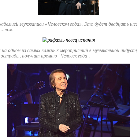
демией звукозаписи «Человеком года». Это будет двадцать шест
 этом.
 на одном из самых важных мероприятий в музыкальной индуст
й эстрады, получит премию "Человек года".