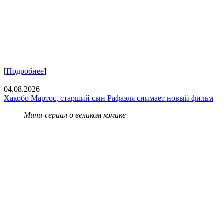
[
Подробнее
]
04.08.2026
Хакобо Мартос, старший сын Рафаэля снимает новый фильм
Мини-сериал о великом комике