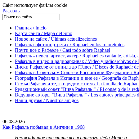
Сайт использует файлы cookie
Рафаэль
Главная / Inicio
Карта сайта / Mapa del Sitio
Новое на сайте / Últimas actualizaciones
Рафаэль в фотопортретах / Raphael en los fotoretratos
Почти все о Рафаэле / Casi todo sobre Raphael
Рафаэль - певец, артист, актер / Raphael es cantante, artista, 
Рафаэль в видео и радиоархивах / Video y radioarchivos de
Диски Рафаэля: от винила до iTunes / Discos de Raphael: desd
Рафаэль в Советском Союзе и Российской Федерации / Rapha
География Рафаэля в Испании и вне ее / Geografía de Rapha
Семья Рафаэля и те, кто рядом с ним / La familia de Raphael 
Редакционный совет "Вива Рафаэль!" / El consejo de la red
Ведущие авторы "Вива Рафаэль!" / Los autores principales d
Наши друзья / Nuestros amigos
06.08.2026
Как Рафаэль побывал в Англии в 1968
Неожиданное признание всеиспанского Деда Мороза