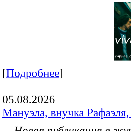
[
Подробнее
]
05.08.2026
Мануэла, внучка Рафаэля,
Новая публикация в жу