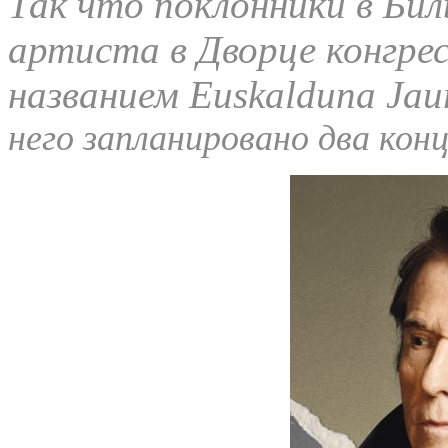
Так что поклонники в Би
артиста в Дворце конгре
названием Euskalduna Jaur
него запланировано два кон