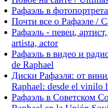
Рафаэль в фотопортретах 
Почти все о Рафаэле / C
Рафаэль - певец, артист, 
artista, actor
Рафаэль в видео и радио
de Raphael
Диски Рафаэля: от винил
Raphael: desde el vinilo 
Рафаэль в Советском С
Raphael en la Unión Sovi