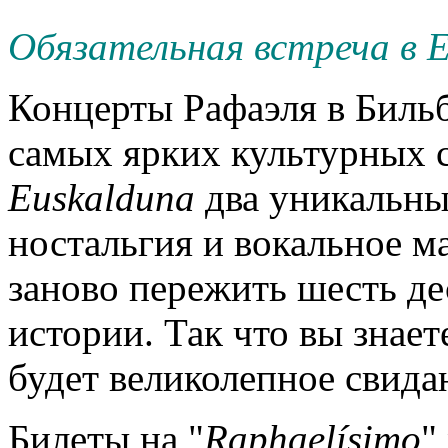
Обязательная встреча в 
Концерты Рафаэля в Биль
самых ярких культурных с
Euskalduna
два уникальных
ностальгия и вокальное м
заново пережить шесть д
истории. Так что вы знаете
будет великолепное свида
Билеты на "
Raphael
í
simo
"