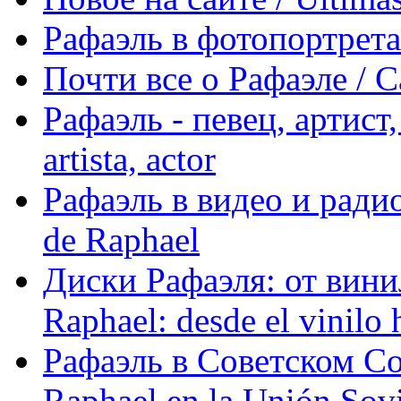
Рафаэль в фотопортретах 
Почти все о Рафаэле / C
Рафаэль - певец, артист, 
artista, actor
Рафаэль в видео и радио
de Raphael
Диски Рафаэля: от винил
Raphael: desde el vinilo 
Рафаэль в Советском С
Raphael en la Unión Sovi