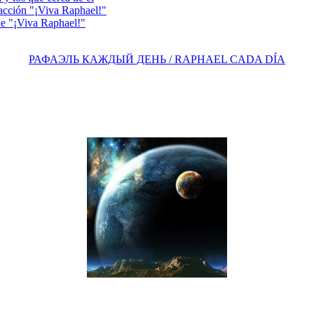
acción "¡Viva Raphael!"
e "¡Viva Raphael!"
РАФАЭЛЬ КАЖДЫЙ ДЕНЬ / RAPHAEL CADA DÍA