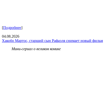
[
Подробнее
]
04.08.2026
Хакобо Мартос, старший сын Рафаэля снимает новый фильм
Мини-сериал о великом комике