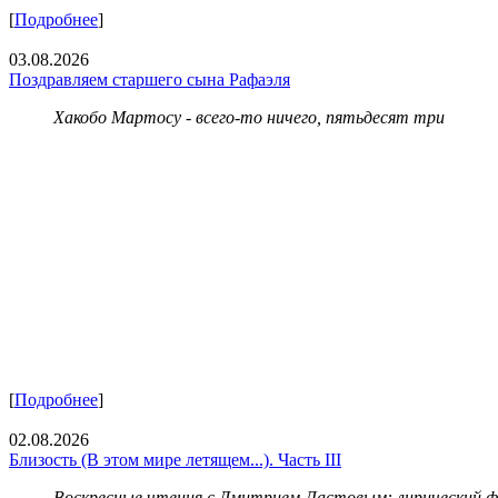
[
Подробнее
]
03.08.2026
Поздравляем старшего сына Рафаэля
Хакобо Мартосу - всего-то ничего, пятьдесят три
[
Подробнее
]
02.08.2026
Близость (В этом мире летящем...). Часть III
Воскресные чтения с Дмитрием Ластовым:
лирический 