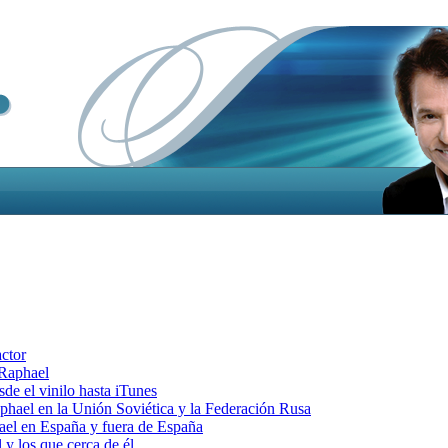
actor
 Raphael
e el vinilo hasta iTunes
el en la Unión Soviética y la Federación Rusa
el en España y fuera de España
y los que cerca de él