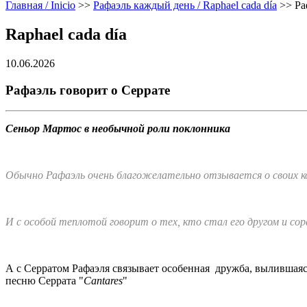
Главная / Inicio
>>
Рафаэль каждый день / Raphael cada día
>>
Ра
Raphael cada día
10.06.2026
Рафаэль говорит о Серрате
Сеньор Мартос в необычной роли поклонника
Обычно Рафаэль очень благожелательно отзывается о своих ко
И с особой теплотой говорит о тех, кто стал его другом и со
А с Серратом Рафаэля связывает особенная дружба, вылившаяся 
песню Серрата "
Cantares
"