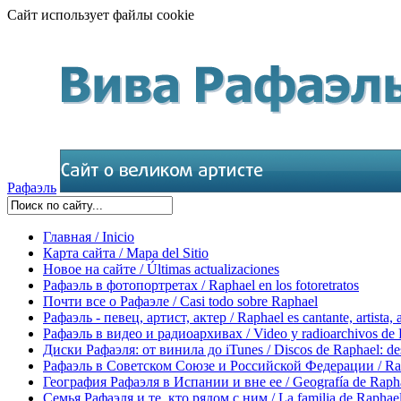
Сайт использует файлы cookie
Рафаэль
Главная / Inicio
Карта сайта / Mapa del Sitio
Новое на сайте / Últimas actualizaciones
Рафаэль в фотопортретах / Raphael en los fotoretratos
Почти все о Рафаэле / Casi todo sobre Raphael
Рафаэль - певец, артист, актер / Raphael es cantante, artista, 
Рафаэль в видео и радиоархивах / Video y radioarchivos de
Диски Рафаэля: от винила до iTunes / Discos de Raphael: desd
Рафаэль в Советском Союзе и Российской Федерации / Rapha
География Рафаэля в Испании и вне ее / Geografía de Rapha
Семья Рафаэля и те, кто рядом с ним / La familia de Raphael 