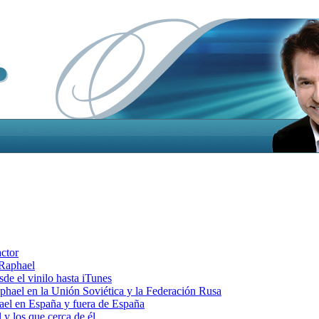
actor
 Raphael
e el vinilo hasta iTunes
el en la Unión Soviética y la Federación Rusa
el en España y fuera de España
y los que cerca de él