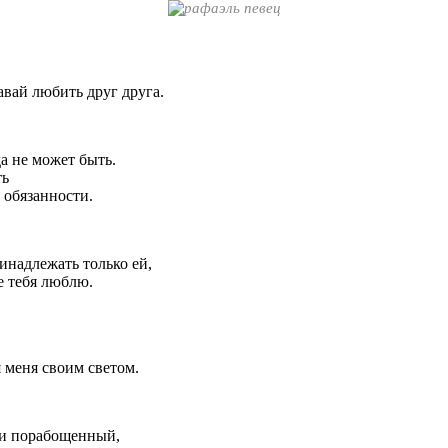
давай любить друг друга.
а не может быть.
ть
 обязанности.
инадлежать только ей,
е тебя люблю.
я меня своим светом.
и порабощенный,