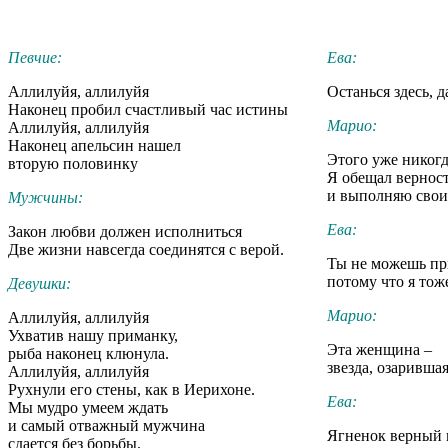
Певчие:
Ева:
Аллилуйя, аллилуйя
Останься здесь, 
Наконец пробил счастливый час истины
Марио:
Аллилуйя, аллилуйя
Наконец апельсин нашел
Этого уже никогд
вторую половинку
Я обещал вернос
и выполняю свои
Мужчины:
Ева:
Закон любви должен исполниться
Две жизни навсегда соединятся с верой.
Ты не можешь пр
потому что я тож
Девушки:
Марио:
Аллилуйя, аллилуйя
Ухватив нашу приманку,
Эта женщина –
рыба наконец клюнула.
звезда, озаривша
Аллилуйя, аллилуйя
Рухнули его стены, как в Иерихоне.
Ева:
Мы мудро умеем ждать
и самый отважный мужчина
Ягненок верный 
сдается без борьбы.