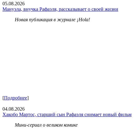
05.08.2026
Мануэла, внучка Рафаэля, рассказывает о своей жизни
Новая публикация в журнале ¡Hola!
[
Подробнее
]
04.08.2026
Хакобо Мартос, старший сын Рафаэля снимает новый фильм
Мини-сериал о великом комике