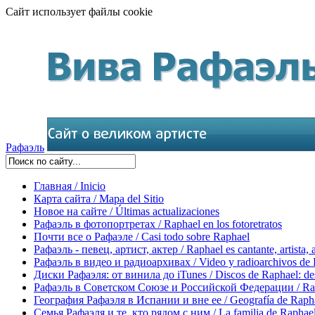
Сайт использует файлы cookie
Рафаэль
Главная / Inicio
Карта сайта / Mapa del Sitio
Новое на сайте / Últimas actualizaciones
Рафаэль в фотопортретах / Raphael en los fotoretratos
Почти все о Рафаэле / Casi todo sobre Raphael
Рафаэль - певец, артист, актер / Raphael es cantante, artista, 
Рафаэль в видео и радиоархивах / Video y radioarchivos de
Диски Рафаэля: от винила до iTunes / Discos de Raphael: desd
Рафаэль в Советском Союзе и Российской Федерации / Rapha
География Рафаэля в Испании и вне ее / Geografía de Rapha
Семья Рафаэля и те, кто рядом с ним / La familia de Raphael 