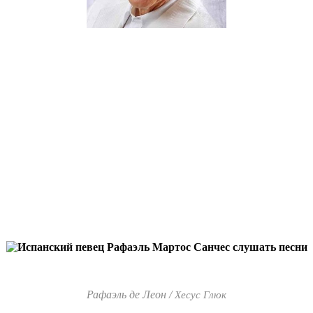
Рафаэль де Леон /
Хесус Глюк