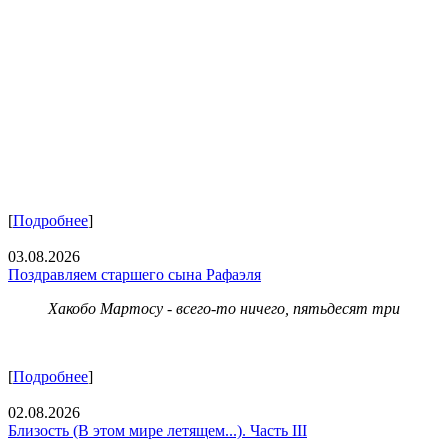
[
Подробнее
]
03.08.2026
Поздравляем старшего сына Рафаэля
Хакобо Мартосу - всего-то ничего, пятьдесят три
[
Подробнее
]
02.08.2026
Близость (В этом мире летящем...). Часть III