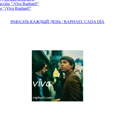
acción "¡Viva Raphael!"
e "¡Viva Raphael!"
РАФАЭЛЬ КАЖДЫЙ ДЕНЬ / RAPHAEL CADA DÍA