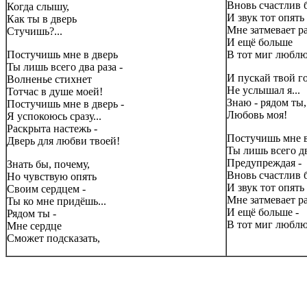
Вновь счастлив б
Когда слышу,
И звук тот опять
Как ты в дверь
Мне затмевает ра
Стучишь?...
И ещё больше
Постучишь мне в дверь
В тот миг люблю
Ты лишь всего два раза -
И пускай твой г
Волненье стихнет
Не услышал я...
Тотчас в душе моей!
Знаю - рядом ты,
Постучишь мне в дверь -
Любовь моя!
Я успокоюсь сразу...
Раскрыта настежь -
Постучишь мне в
Дверь для любви твоей!
Ты лишь всего дв
Предупреждая -
Знать бы, почему,
Вновь счастлив б
Но чувствую опять
И звук тот опять
Своим сердцем -
Мне затмевает ра
Ты ко мне придёшь...
И ещё больше -
Рядом ты -
В тот миг люблю
Мне сердце
Сможет подсказать,