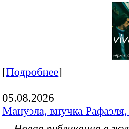
[
Подробнее
]
05.08.2026
Мануэла, внучка Рафаэля,
Новая публикация в жу