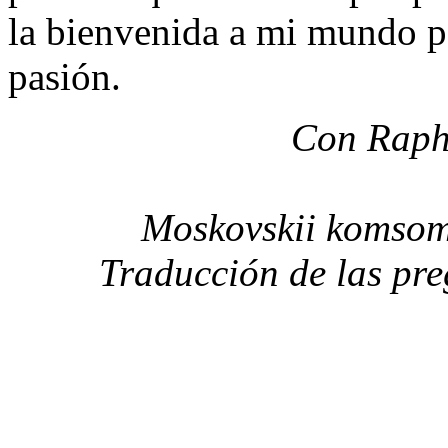
la bienvenida a mi mundo par
pasión.
Con Raph
Moskovskii komsom
Traducci
ó
n de las pr