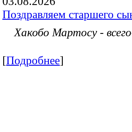
03.08.2026
Поздравляем старшего сы
Хакобо Мартосу - всег
[
Подробнее
]