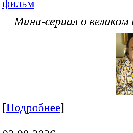
фильм
Мини-сериал о великом
[
Подробнее
]