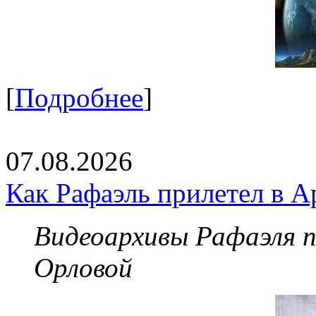
[
Подробнее
]
07.08.2026
Как Рафаэль прилетел в А
Видеоархивы Рафаэля 
Орловой