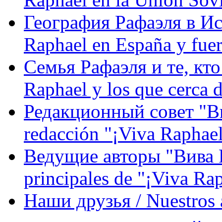
География Рафаэля в Исп
Raphael en España y fue
Семья Рафаэля и те, кто
Raphael y los que cerca d
Редакционный совет "Вив
redacción "¡Viva Raphael
Ведущие авторы "Вива Р
principales de "¡Viva Ra
Наши друзья / Nuestros