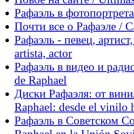
Рафаэль в фотопортретах 
Почти все о Рафаэле / C
Рафаэль - певец, артист, 
artista, actor
Рафаэль в видео и радио
de Raphael
Диски Рафаэля: от винил
Raphael: desde el vinilo 
Рафаэль в Советском С
Raphael en la Unión Sovi