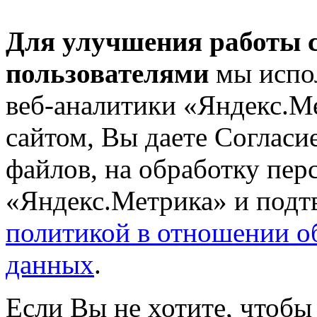
Для улучшения работы с
пользователями
мы испол
веб-аналитики «Яндекс.М
сайтом, Вы даете Согласие
файлов, на обработку пе
«Яндекс.Метрика» и подтв
политикой в отношении о
данных
.
Если Вы не хотите, чтобы