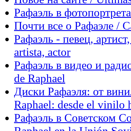
Рафаэль в фотопортретах 
Почти все о Рафаэле / C
Рафаэль - певец, артист, 
artista, actor
Рафаэль в видео и радио
de Raphael
Диски Рафаэля: от винил
Raphael: desde el vinilo 
Рафаэль в Советском С
Raphael en la Unión Sovi