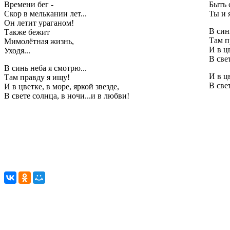
Времени бег -
Быть 
Скор в мелькании лет...
Ты и я
Он летит ураганом!
В син
Также бежит
Там п
Мимолётная жизнь,
И в цв
Уходя...
В све
В синь неба я смотрю...
И в цв
Там правду я ищу!
В све
И в цветке, в море, яркой звезде,
В свете солнца, в ночи...и в любви!