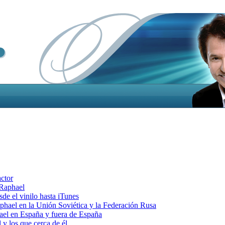
actor
 Raphael
e el vinilo hasta iTunes
el en la Unión Soviética y la Federación Rusa
el en España y fuera de España
y los que cerca de él