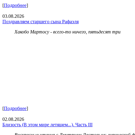
[
Подробнее
]
03.08.2026
Поздравляем старшего сына Рафаэля
Хакобо Мартосу - всего-то ничего, пятьдесят три
[
Подробнее
]
02.08.2026
Близость (В этом мире летящем...). Часть III
Воскресные чтения с Дмитрием Ластовым:
лирический 