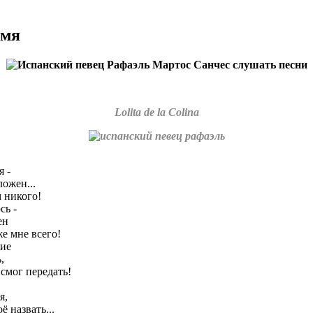
имя
Lolita de la Colina
я -
ложен...
м никого!
сь -
ен
же мне всего!
гие
ь,
 смог передать!
,
я,
ё назвать...