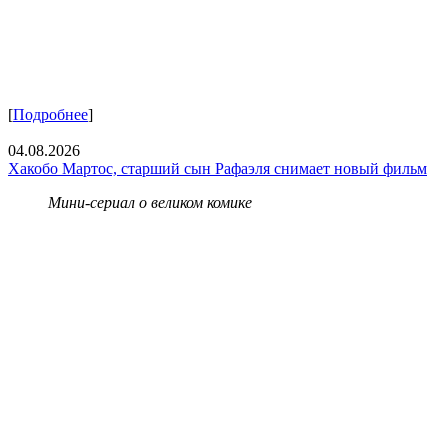
[
Подробнее
]
04.08.2026
Хакобо Мартос, старший сын Рафаэля снимает новый фильм
Мини-сериал о великом комике