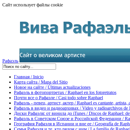
Сайт использует файлы cookie
Рафаэль
Главная / Inicio
Карта сайта / Mapa del Sitio
Новое на сайте / Últimas actualizaciones
Рафаэль в фотопортретах / Raphael en los fotoretratos
Почти все о Рафаэле / Casi todo sobre Raphael
Рафаэль - певец, артист, актер / Raphael es cantante, artista, 
Рафаэль в видео и радиоархивах / Video y radioarchivos de
Диски Рафаэля: от винила до iTunes / Discos de Raphael: desd
Рафаэль в Советском Союзе и Российской Федерации / Rapha
География Рафаэля в Испании и вне ее / Geografía de Rapha
Семья Рафаэля и те, кто рядом с ним / La familia de Raphael 