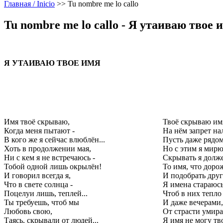
Главная / Inicio
>>
Tu nombre me lo callo
Tu nombre me lo callo - Я утаиваю твое 
Я УТАИВАЮ ТВОЕ ИМЯ
Имя твоё скрываю,
Твоё скрываю им
Когда меня пытают -
На нём запрет на
В кого же я сейчас влюблён...
Пусть даже рядо
Хоть в продолжении мая,
Но с этим я мирю
Ни с кем я не встречаюсь -
Скрывать я долж
Тобой одной лишь окрылён!
То имя, что доро
И говорил всегда я,
И подобрать дру
Что в свете солнца -
Я имена стараюс
Поцелуи лишь, теплей...
Чтоб в них тепло
Ты требуешь, чтоб мы
И даже вечерами
Любовь свою,
От страсти умира
Таясь, скрывали от людей...
Я имя не могу тво