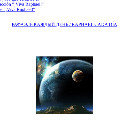
acción "¡Viva Raphael!"
e "¡Viva Raphael!"
РАФАЭЛЬ КАЖДЫЙ ДЕНЬ / RAPHAEL CADA DÍA