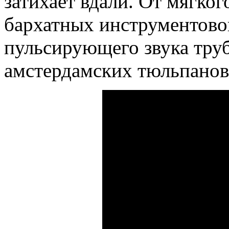
затихает вдали. От мягког
бархатных инструментовок
пульсирующего звука труб
амстердамских тюльпанов