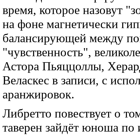
время, которое назовут "з
на фоне магнетически ги
балансирующей между пон
"чувственность", великол
Астора Пьяццоллы, Херар
Веласкес в записи, с исп
аранжировок.
Либретто повествует о то
таверен зайдёт юноша по 