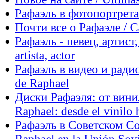
Рафаэль в фотопортретах 
Почти все о Рафаэле / C
Рафаэль - певец, артист, 
artista, actor
Рафаэль в видео и радио
de Raphael
Диски Рафаэля: от винил
Raphael: desde el vinilo 
Рафаэль в Советском С
Raphael en la Unión Sovi