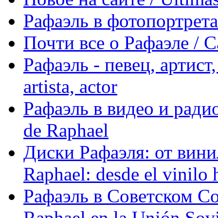
Рафаэль в фотопортретах 
Почти все о Рафаэле / C
Рафаэль - певец, артист, 
artista, actor
Рафаэль в видео и радио
de Raphael
Диски Рафаэля: от винил
Raphael: desde el vinilo 
Рафаэль в Советском С
Raphael en la Unión Sovi