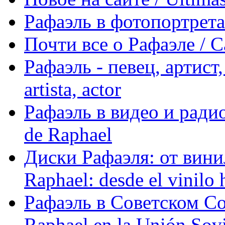
Рафаэль в фотопортретах 
Почти все о Рафаэле / C
Рафаэль - певец, артист, 
artista, actor
Рафаэль в видео и радио
de Raphael
Диски Рафаэля: от винил
Raphael: desde el vinilo 
Рафаэль в Советском С
Raphael en la Unión Sovi