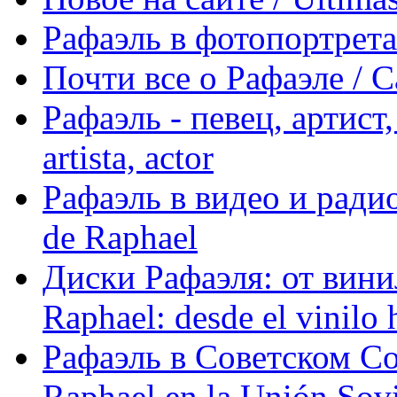
Рафаэль в фотопортретах 
Почти все о Рафаэле / C
Рафаэль - певец, артист, 
artista, actor
Рафаэль в видео и радио
de Raphael
Диски Рафаэля: от винил
Raphael: desde el vinilo 
Рафаэль в Советском С
Raphael en la Unión Sovi