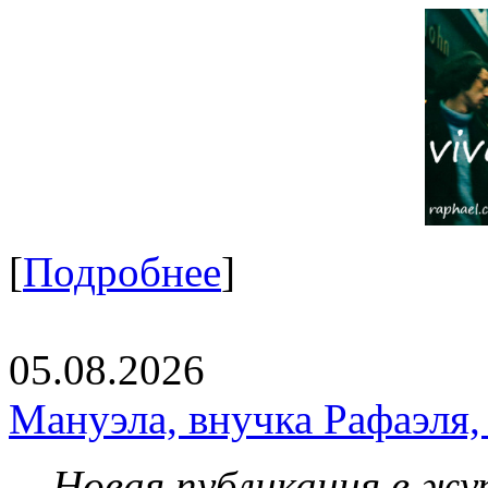
[
Подробнее
]
05.08.2026
Мануэла, внучка Рафаэля,
Новая публикация в жу