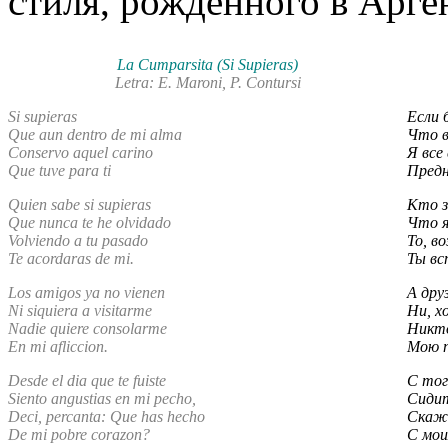
стиля, рожденного в Арге
La Cumparsita (Si Supieras)
Letra: E. Maroni, P. Contursi
Si supieras
Если 
Que aun dentro de mi alma
Что в
Conservo aquel carino
Я все
Que tuve para ti
Предн
Quien sabe si supieras
Кто з
Que nunca te he olvidado
Что я
Volviendo a tu pasado
То, в
Te acordaras de mi.
Ты вс
Los amigos ya no vienen
А дру
Ni siquiera a visitarme
Ни, х
Nadie quiere consolarme
Никт
En mi afliccion.
Мою п
Desde el dia que te fuiste
С тог
Siento angustias en mi pecho,
Сидит
Deci, percanta: Que has hecho
Скажи
De mi pobre corazon?
С мои