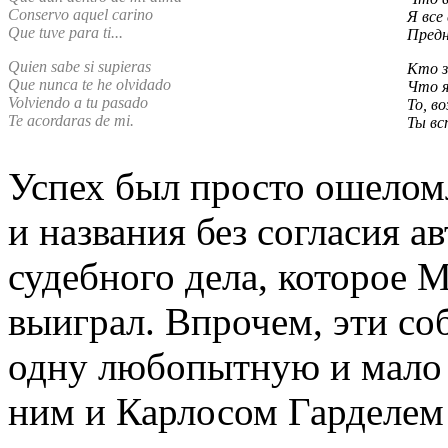
Conservo aquel carino
Я все
Que tuve para ti...
Предн
Quien sabe si supieras
Кто з
Que nunca te he olvidado
Что я
Volviendo a tu pasado
То, в
Te acordaras de mi.
Ты вс
Успех был просто ошелом
и названия без согласия 
судебного дела, которое 
выиграл. Впрочем, эти со
одну любопытную и мало
ним и Карлосом Гарделем