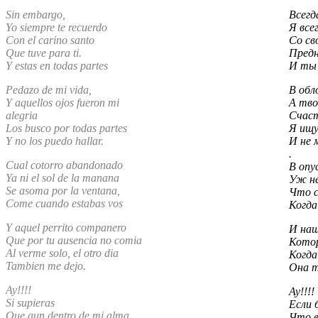
Sin embargo,
Всегд
Yo siempre te recuerdo
Я все
Con el carino santo
Со св
Que tuve para ti.
Предн
Y estas en todas partes
И ты 
Pedazo de mi vida,
В обл
Y aquellos ojos fueron mi
А тво
alegria
Счас
Los busco por todas partes
Я ищу
Y no los puedo hallar.
И не 
.
Cual cotorro abandonado
В опу
Ya ni el sol de la manana
Уж не
Se asoma por la ventana,
Что с
Come cuando estabas vos
Когда
Y aquel perrito companero
И наш
Que por tu ausencia no comia
Котор
Al verme solo, el otro dia
Когда
Tambien me dejo.
Она 
Ay!!!!
Ay!!!!
Si supieras
Если 
Que aun dentro de mi alma
Что в