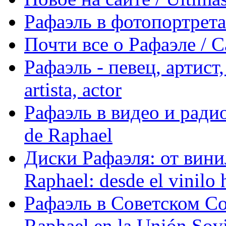
Рафаэль в фотопортретах 
Почти все о Рафаэле / C
Рафаэль - певец, артист, 
artista, actor
Рафаэль в видео и радио
de Raphael
Диски Рафаэля: от винил
Raphael: desde el vinilo 
Рафаэль в Советском С
Raphael en la Unión Sovi