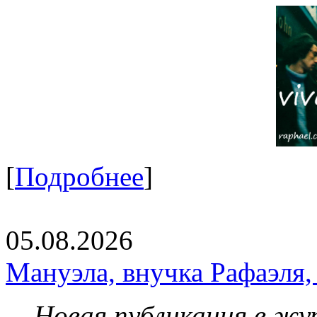
[
Подробнее
]
05.08.2026
Мануэла, внучка Рафаэля,
Новая публикация в жу