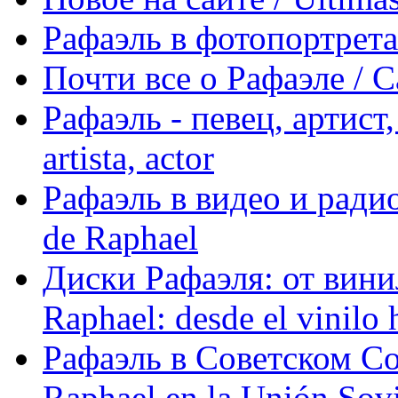
Рафаэль в фотопортретах 
Почти все о Рафаэле / C
Рафаэль - певец, артист, 
artista, actor
Рафаэль в видео и радио
de Raphael
Диски Рафаэля: от винил
Raphael: desde el vinilo 
Рафаэль в Советском С
Raphael en la Unión Sovi