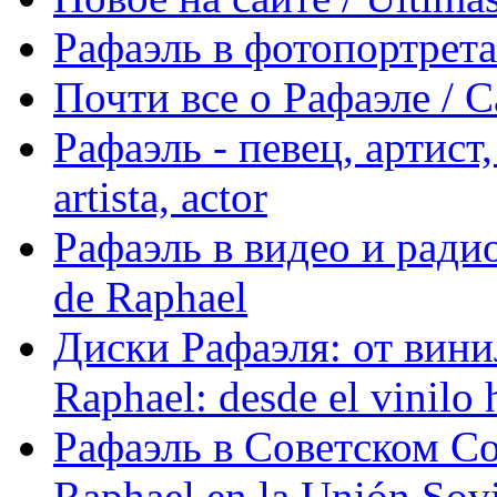
Рафаэль в фотопортретах 
Почти все о Рафаэле / C
Рафаэль - певец, артист, 
artista, actor
Рафаэль в видео и радио
de Raphael
Диски Рафаэля: от винил
Raphael: desde el vinilo 
Рафаэль в Советском С
Raphael en la Unión Sovi