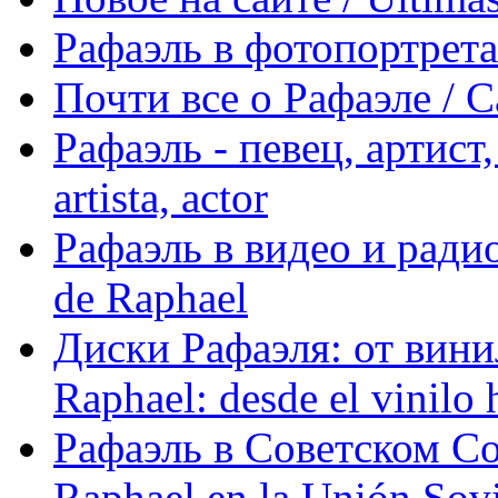
Рафаэль в фотопортретах 
Почти все о Рафаэле / C
Рафаэль - певец, артист, 
artista, actor
Рафаэль в видео и радио
de Raphael
Диски Рафаэля: от винил
Raphael: desde el vinilo 
Рафаэль в Советском С
Raphael en la Unión Sovi