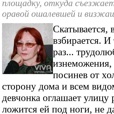
площадку, откуда съезжает
оравой ошалевшей и визжащ
Скатывается, 
взбирается. И
раз... трудол
изнеможения, 
посинев от хо
сторону дома и всем видом
девчонка оглашает улицу р
ложится ей под ноги, не д