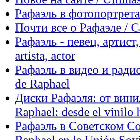
Рафаэль в фотопортретах 
Почти все о Рафаэле / C
Рафаэль - певец, артист, 
artista, actor
Рафаэль в видео и радио
de Raphael
Диски Рафаэля: от винил
Raphael: desde el vinilo 
Рафаэль в Советском С
Raphael en la Unión Sovi