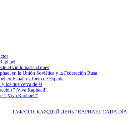
actor
 Raphael
e el vinilo hasta iTunes
el en la Unión Soviética y la Federación Rusa
el en España y fuera de España
y los que cerca de él
acción "¡Viva Raphael!"
e "¡Viva Raphael!"
РАФАЭЛЬ КАЖДЫЙ ДЕНЬ / RAPHAEL CADA DÍA