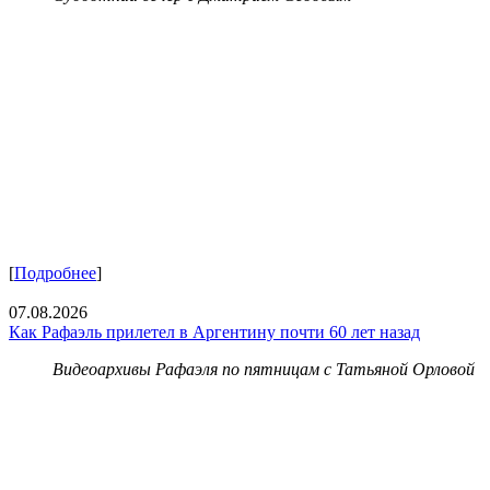
[
Подробнее
]
07.08.2026
Как Рафаэль прилетел в Аргентину почти 60 лет назад
Видеоархивы Рафаэля по пятницам с Татьяной Орловой