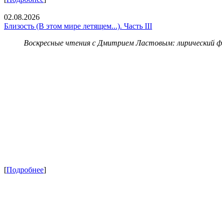
02.08.2026
Близость (В этом мире летящем...). Часть III
Воскресные чтения с Дмитрием Ластовым:
лирический 
[
Подробнее
]