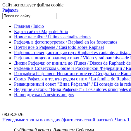
Сайт использует файлы cookie
Рафаэль
Главная / Inicio
Карта сайта / Mapa del Sitio
Новое на сайте / Últimas actualizaciones
Рафаэль в фотопортретах / Raphael en los fotoretratos
Почти все о Рафаэле / Casi todo sobre Raphael
Рафаэль - певец, артист, актер / Raphael es cantante, artista, 
Рафаэль в видео и радиоархивах / Video y radioarchivos de
Диски Рафаэля: от винила до iTunes / Discos de Raphael: desd
Рафаэль в Советском Союзе и Российской Федерации / Rapha
География Рафаэля в Испании и вне ее / Geografía de Rapha
Семья Рафаэля и те, кто рядом с ним / La familia de Raphael 
Редакционный совет "Вива Рафаэль!" / El consejo de la red
Ведущие авторы "Вива Рафаэль!" / Los autores principales d
Наши друзья / Nuestros amigos
08.08.2026
Неведомые тропы возмездия (фантастический рассказ). Часть 1
Субботний вечер с Дмитрием Седовым