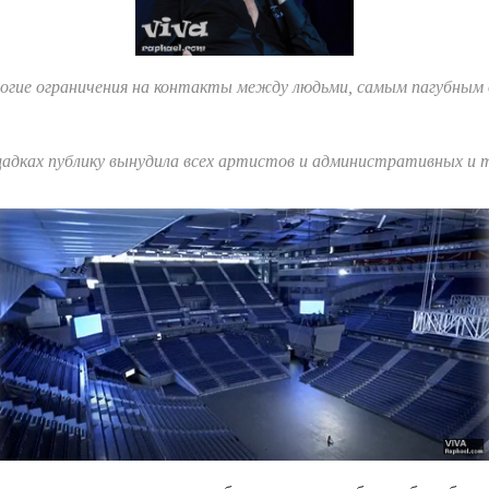
огие ограничения на контакты между людьми, самым пагубным о
дках публику вынудила всех артистов и административных и т