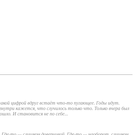
акой цифрой вдруг встаёт что-то пугающее. Годы идут.
нутри кажется, что случилось только что. Только вчера был
ошло. И становится не по себе...
. Где-то — слишком доверчивой. Где-то — наоборот, слишком