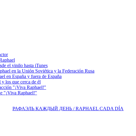
actor
 Raphael
e el vinilo hasta iTunes
el en la Unión Soviética y la Federación Rusa
el en España y fuera de España
y los que cerca de él
acción "¡Viva Raphael!"
e "¡Viva Raphael!"
РАФАЭЛЬ КАЖДЫЙ ДЕНЬ / RAPHAEL CADA DÍA