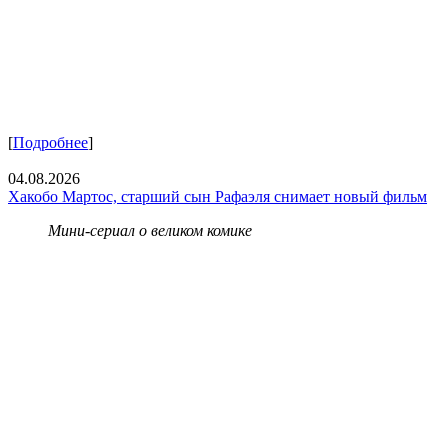
[
Подробнее
]
04.08.2026
Хакобо Мартос, старший сын Рафаэля снимает новый фильм
Мини-сериал о великом комике