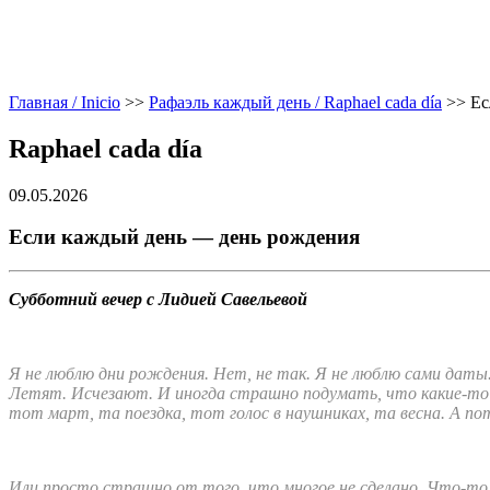
Главная / Inicio
>>
Рафаэль каждый день / Raphael cada día
>>
Ес
Raphael cada día
09.05.2026
Если каждый день — день рождения
Субботний вечер с Лидией Савельевой
Я не люблю дни рождения. Нет, не так. Я не люблю сами дат
Летят. Исчезают. И иногда страшно подумать, что какие-то 
тот март, та поездка, тот голос в наушниках, та весна. А пот
Или просто страшно от того, что многое не сделано. Что-то 