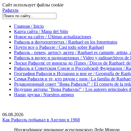
Сайт использует файлы cookie
Рафаэль
Главная / Inicio
Карта сайта / Mapa del Sitio
Новое на сайте / Últimas actualizaciones
Рафаэль в фотопортретах / Raphael en los fotoretratos
Почти все о Рафаэле / Casi todo sobre Raphael
Рафаэль - певец, артист, актер / Raphael es cantante, artista, 
Рафаэль в видео и радиоархивах / Video y radioarchivos de
Диски Рафаэля: от винила до iTunes / Discos de Raphael: desd
Рафаэль в Советском Союзе и Российской Федерации / Rapha
География Рафаэля в Испании и вне ее / Geografía de Rapha
Семья Рафаэля и те, кто рядом с ним / La familia de Raphael 
Редакционный совет "Вива Рафаэль!" / El consejo de la red
Ведущие авторы "Вива Рафаэль!" / Los autores principales d
Наши друзья / Nuestros amigos
06.08.2026
Как Рафаэль побывал в Англии в 1968
Неожиданное признание всеиспанского Деда Мороза