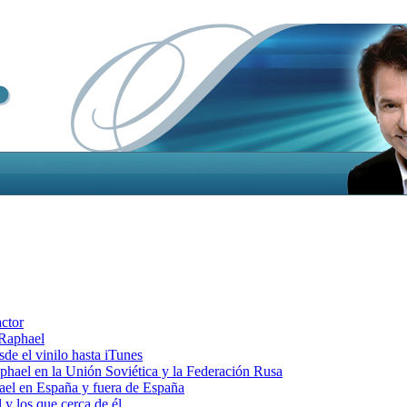
actor
 Raphael
e el vinilo hasta iTunes
el en la Unión Soviética y la Federación Rusa
el en España y fuera de España
y los que cerca de él