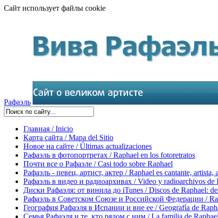
Сайт использует файлы cookie
Рафаэль
Главная / Inicio
Карта сайта / Mapa del Sitio
Новое на сайте / Últimas actualizaciones
Рафаэль в фотопортретах / Raphael en los fotoretratos
Почти все о Рафаэле / Casi todo sobre Raphael
Рафаэль - певец, артист, актер / Raphael es cantante, artista, 
Рафаэль в видео и радиоархивах / Video y radioarchivos de
Диски Рафаэля: от винила до iTunes / Discos de Raphael: desd
Рафаэль в Советском Союзе и Российской Федерации / Rapha
География Рафаэля в Испании и вне ее / Geografía de Rapha
Семья Рафаэля и те, кто рядом с ним / La familia de Raphael 