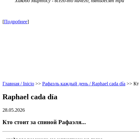
Хакобо Мартосу - всего-то ничего, пятьдесят три
[
Подробнее
]
Главная / Inicio
>>
Рафаэль каждый день / Raphael cada día
>>
Кт
Raphael cada día
28.05.2026
Кто стоит за спиной Рафаэля...