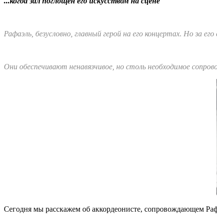
...когда зал поглощен его искусством на сцене
Рафаэль, безусловно, главный герой на его концертах. Но за ег
Они обеспечивают ненавязчивое, но столь необходимое сопров
Сегодня мы расскажем об аккордеонисте, сопровождающем Ра