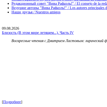
Редакционный совет "Вива Рафаэль!" / El consejo de la red
Ведущие авторы "Вива Рафаэль!" / Los autores principales d
Наши друзья / Nuestros amigos
09.08.2026
Близость (В этом мире летящем...). Часть IV
Воскресные чтения с Дмитрием Ластовым:
лирический 
[
Подробнее
]