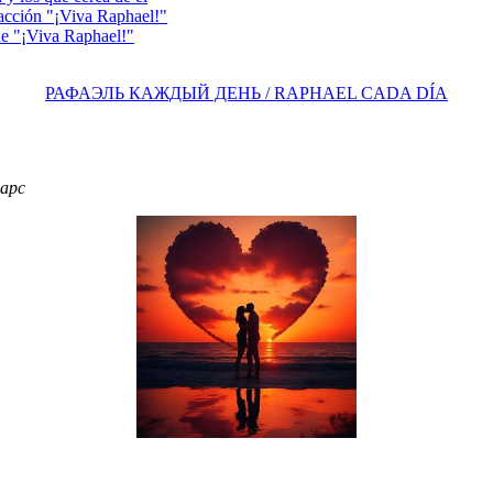
acción "¡Viva Raphael!"
e "¡Viva Raphael!"
РАФАЭЛЬ КАЖДЫЙ ДЕНЬ / RAPHAEL CADA DÍA
фарс