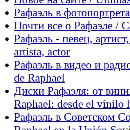
Рафаэль в фотопортретах 
Почти все о Рафаэле / C
Рафаэль - певец, артист, 
artista, actor
Рафаэль в видео и радио
de Raphael
Диски Рафаэля: от винил
Raphael: desde el vinilo 
Рафаэль в Советском С
Raphael en la Unión Sovi