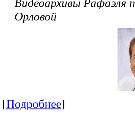
Видеоархивы Рафаэля 
Орловой
[
Подробнее
]