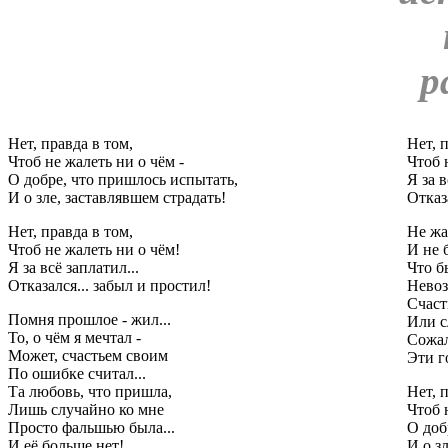
Нет, правда в том,
Нет, 
Чтоб не жалеть ни о чём -
Чтоб 
О добре, что пришлось испытать,
Я за в
И о зле, заставлявшем страдать!
Отказ
Нет, правда в том,
Не жа
Чтоб не жалеть ни о чём!
И не 
Я за всё заплатил...
Что б
Отказался... забыл и простил!
Невоз
Счаст
Помня прошлое - жил...
Или сл
То, о чём я мечтал -
Сожал
Может, счастьем своим
Эти г
По ошибке считал...
Та любовь, что пришла,
Нет, 
Лишь случайно ко мне
Чтоб 
Просто фальшью была...
О доб
И её больше нет!
И о з