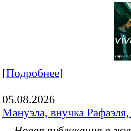
[
Подробнее
]
05.08.2026
Мануэла, внучка Рафаэля,
Новая публикация в жу