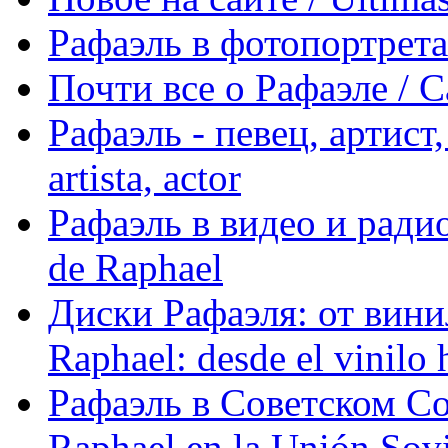
Рафаэль в фотопортретах 
Почти все о Рафаэле / C
Рафаэль - певец, артист, 
artista, actor
Рафаэль в видео и радио
de Raphael
Диски Рафаэля: от винил
Raphael: desde el vinilo 
Рафаэль в Советском С
Raphael en la Unión Sovi