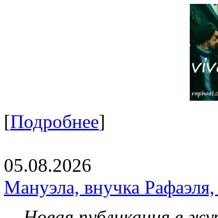
[
Подробнее
]
05.08.2026
Мануэла, внучка Рафаэля,
Новая публикация в жу