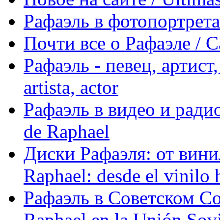
Рафаэль в фотопортретах 
Почти все о Рафаэле / C
Рафаэль - певец, артист, 
artista, actor
Рафаэль в видео и радио
de Raphael
Диски Рафаэля: от винил
Raphael: desde el vinilo 
Рафаэль в Советском С
Raphael en la Unión Sovi