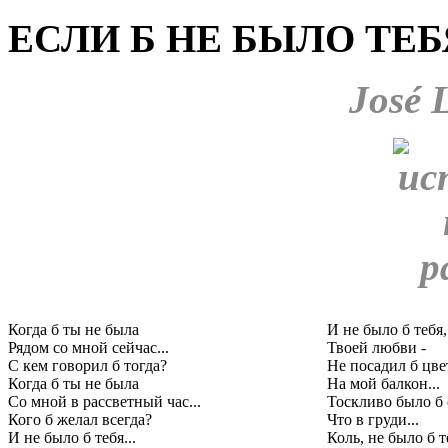
ЕСЛИ Б НЕ БЫЛО ТЕБЯ
José 
Когда б ты не была
И не было б тебя,
Рядом со мной сейчас...
Твоей любви -
С кем говорил б тогда?
Не посадил б цве
Когда б ты не была
На мой балкон...
Со мной в рассветный час...
Тоскливо было б 
Кого б желал всегда?
Что в груди...
И не было б тебя...
Коль, не было б т