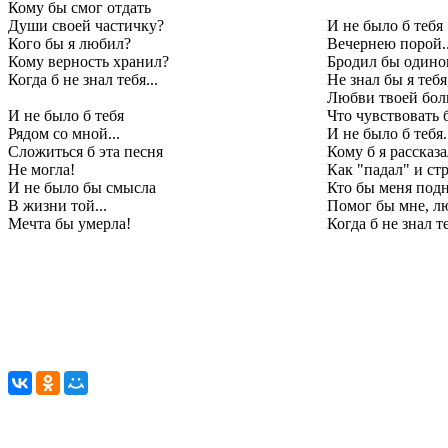
Кому бы смог отдать
Души своей частичку?
И не было б тебя
Кого бы я любил?
Вечернею порой..
Кому верность хранил?
Бродил бы одино
Когда б не знал тебя...
Не знал бы я тебя
Любви твоей бол
И не было б тебя
Что чувствовать 
Рядом со мной...
И не было б тебя.
Сложиться б эта песня
Кому б я рассказа
Не могла!
Как "падал" и стр
И не было бы смысла
Кто бы меня под
В жизни той...
Помог бы мне, лю
Мечта бы умерла!
Когда б не знал т