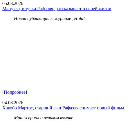
05.08.2026
Мануэла, внучка Рафаэля, рассказывает о своей жизни
Новая публикация в журнале ¡Hola!
[
Подробнее
]
04.08.2026
Хакобо Мартос, старший сын Рафаэля снимает новый фильм
Мини-сериал о великом комике