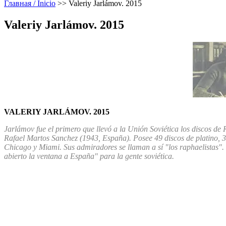
Главная / Inicio
>>
Valeriy Jarlámov. 2015
Valeriy Jarlámov. 2015
VALERIY JARLÁMOV. 2015
Jarlámov fue el primero que llevó a la Unión Soviética los discos de
Rafael Martos Sanchez (1943, España). Posee 49 discos de platino, 3
Chicago y Miami. Sus admiradores se llaman a sí "los raphaelistas". 
abierto la ventana a España" para la gente soviética.