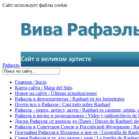
Сайт использует файлы cookie
Рафаэль
Главная / Inicio
Карта сайта / Mapa del Sitio
Новое на сайте / Últimas actualizaciones
Рафаэль в фотопортретах / Raphael en los fotoretratos
Почти все о Рафаэле / Casi todo sobre Raphael
Рафаэль - певец, артист, актер / Raphael es cantante, artista, 
Рафаэль в видео и радиоархивах / Video y radioarchivos de
Диски Рафаэля: от винила до iTunes / Discos de Raphael: desd
Рафаэль в Советском Союзе и Российской Федерации / Rapha
География Рафаэля в Испании и вне ее / Geografía de Rapha
Семья Рафаэля и те, кто рядом с ним / La familia de Raphael 