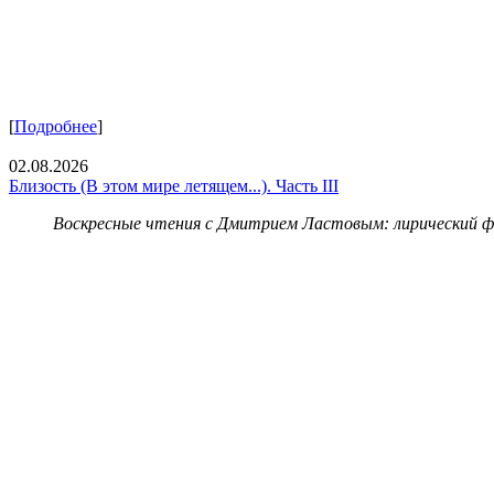
[
Подробнее
]
02.08.2026
Близость (В этом мире летящем...). Часть III
Воскресные чтения с Дмитрием Ластовым:
лирический 