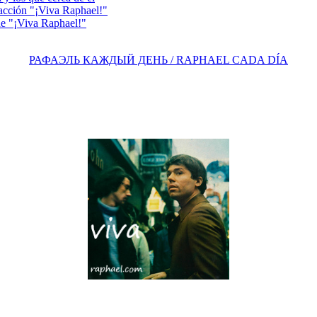
acción "¡Viva Raphael!"
e "¡Viva Raphael!"
РАФАЭЛЬ КАЖДЫЙ ДЕНЬ / RAPHAEL CADA DÍA