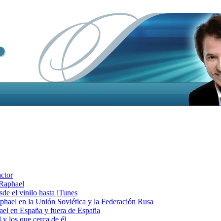
actor
 Raphael
e el vinilo hasta iTunes
el en la Unión Soviética y la Federación Rusa
el en España y fuera de España
y los que cerca de él