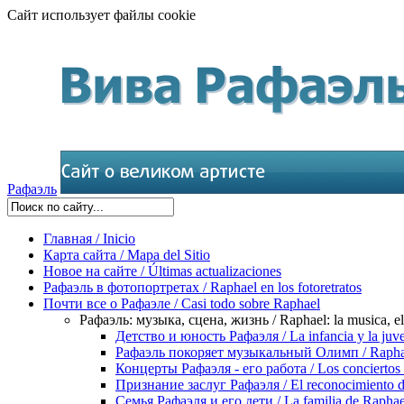
Сайт использует файлы cookie
Рафаэль
Главная / Inicio
Карта сайта / Mapa del Sitio
Новое на сайте / Últimas actualizaciones
Рафаэль в фотопортретах / Raphael en los fotoretratos
Почти все о Рафаэле / Casi todo sobre Raphael
Рафаэль: музыка, сцена, жизнь / Raphael: la musica, el 
Детство и юность Рафаэля / La infancia y la juv
Рафаэль покоряет музыкальный Олимп / Raphael
Концерты Рафаэля - его работа / Los conciertos 
Признание заслуг Рафаэля / El reconocimiento de
Семья Рафаэля и его дети / La familia de Raphael