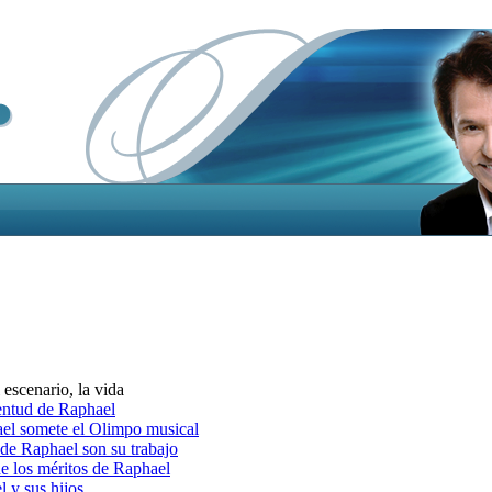
escenario, la vida
entud de Raphael
 somete el Olimpo musical
de Raphael son su trabajo
 los méritos de Raphael
 y sus hijos