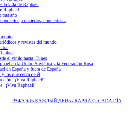
 la vida de Raphael
e Raphael
 tras aňo
ciertos, сonciertos, сonciertos...
retrato
riódicos y revistas del mundo
actor
 Raphael
e el vinilo hasta iTunes
el en la Unión Soviética y la Federación Rusa
el en España y fuera de España
y los que cerca de él
acción "¡Viva Raphael!"
e "¡Viva Raphael!"
РАФАЭЛЬ КАЖДЫЙ ДЕНЬ / RAPHAEL CADA DÍA