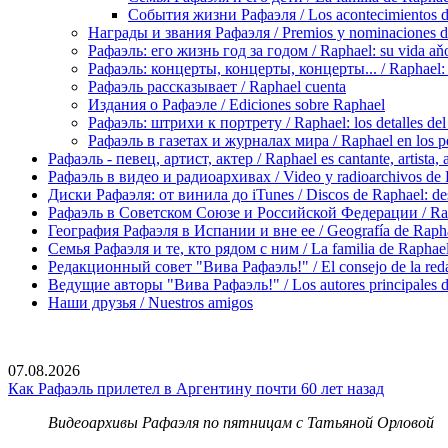
События жизни Рафаэля / Los acontecimientos de
Награды и звания Рафаэля / Premios y nominaciones d
Рафаэль: его жизнь год за годом / Raphael: su vida aňo
Рафаэль: концерты, концерты, концерты... / Raphael: con
Рафаэль рассказывает / Raphael cuenta
Издания о Рафаэле / Ediciones sobre Raphael
Рафаэль: штрихи к портрету / Raphael: los detalles del 
Рафаэль в газетах и журналах мира / Raphael en los pe
Рафаэль - певец, артист, актер / Raphael es cantante, artista, 
Рафаэль в видео и радиоархивах / Video y radioarchivos de
Диски Рафаэля: от винила до iTunes / Discos de Raphael: desd
Рафаэль в Советском Союзе и Российской Федерации / Rapha
География Рафаэля в Испании и вне ее / Geografía de Rapha
Семья Рафаэля и те, кто рядом с ним / La familia de Raphael 
Редакционный совет "Вива Рафаэль!" / El consejo de la red
Ведущие авторы "Вива Рафаэль!" / Los autores principales d
Наши друзья / Nuestros amigos
07.08.2026
Как Рафаэль прилетел в Аргентину почти 60 лет назад
Видеоархивы Рафаэля по пятницам с Татьяной Орловой