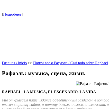
[
Подробнее
]
Главная / Inicio
>>
Почти все о Рафаэле / Casi todo sobre Raphael
Рафаэль: музыка, сцена, жизнь
RAPHAEL: LA MUSICA, EL ESCENARIO, LA VIDA
Мы открываем наше издание объединенным разделом, в которо
тысяч страниц сайта, и потому довольно сложно изложить их
много подробнее рассматриваются в других рубриках.