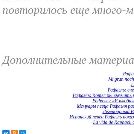
повторилось еще много-м
Дополнительные материа
Рафаэ
Mi gran noch
L
Рафаэль: вче
Рафаэль: Хотел бы выучить р
Рафаэль: «Я влюбилс
Мемуары певца Рафаэля раз
Легендарный Ра
Испанский певец Рафаэль пока
La vida de Raphael, a