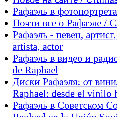
Рафаэль в фотопортретах 
Почти все о Рафаэле / C
Рафаэль - певец, артист, 
artista, actor
Рафаэль в видео и радио
de Raphael
Диски Рафаэля: от винил
Raphael: desde el vinilo 
Рафаэль в Советском С
Raphael en la Unión Sovi