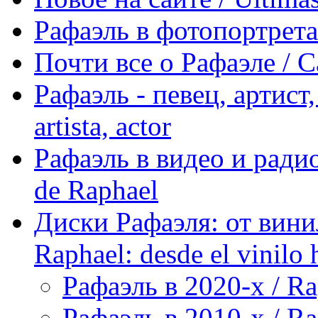
Рафаэль в фотопортретах 
Почти все о Рафаэле / C
Рафаэль - певец, артист, 
artista, actor
Рафаэль в видео и радио
de Raphael
Диски Рафаэля: от винил
Raphael: desde el vinilo 
Рафаэль в 2020-х / Ra
Рафаэль в 2010-х / Ra