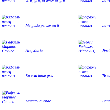
Gris, gris, el amor es gris
La v
Me gusta pensar en ti
La v
Ave, Maria
Jinet
En esta tarde gris
Te e
Maldito duende
Balle