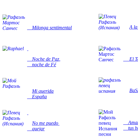
A la
Milonga sentimental
Noche de Paz,
El T
noche de Fé
BaS
Mi querida
España
Aman
No me puedo
tus br
quejar