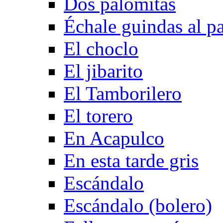
Dos palomitas
Échale guindas al p
El choclo
El jibarito
El Tamborilero
El torero
En Acapulco
En esta tarde gris
Escándalo
Escándalo (bolero)