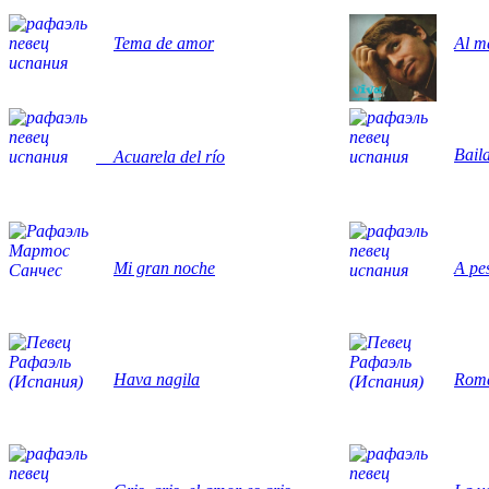
Tema de amor
Al m
Bail
Acuarela del río
Mi gran noche
A pe
Hava nagila
Romá