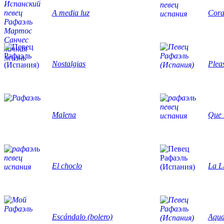
A media luz
Cora
Nostalgias
Pleas
Malena
Que 
El choclo
La L
Escándalo (bolero)
Aqua