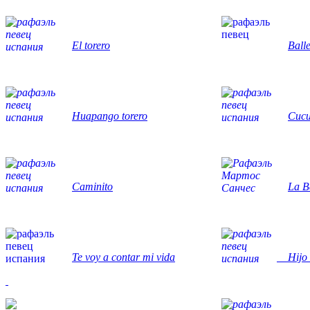
El torero
Balle
Huapango torero
Cucu
Caminito
La 
Te voy a contar mi vida
Hijo