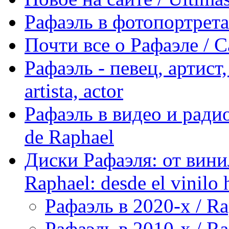
Рафаэль в фотопортретах 
Почти все о Рафаэле / C
Рафаэль - певец, артист, 
artista, actor
Рафаэль в видео и радио
de Raphael
Диски Рафаэля: от винил
Raphael: desde el vinilo 
Рафаэль в 2020-х / Ra
Рафаэль в 2010-х / Ra