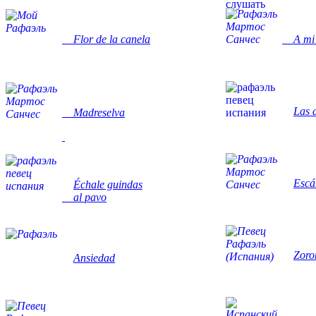
Flor de la canela
A mi 
Las 
Madreselva
Escá
Échale guindas
al pavo
Zoro
Ansiedad