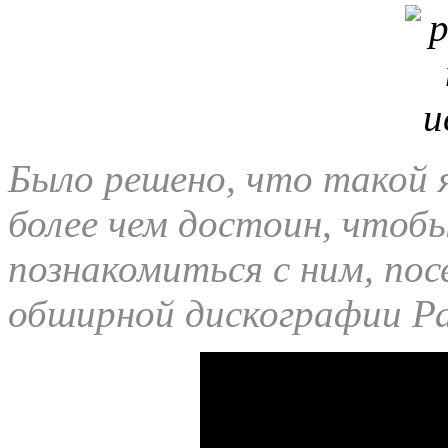
Было решено, что такой 
более чем достоин, чтоб
познакомиться с ним, пос
обширной дискографии Р