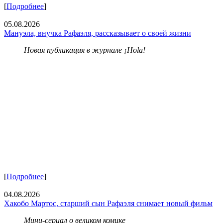
[
Подробнее
]
05.08.2026
Мануэла, внучка Рафаэля, рассказывает о своей жизни
Новая публикация в журнале ¡Hola!
[
Подробнее
]
04.08.2026
Хакобо Мартос, старший сын Рафаэля снимает новый фильм
Мини-сериал о великом комике