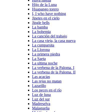
Hava nagila
Hijo de la Luna
Huapango torero
I, I who have nothing
Jinetes en el cielo
Jingle bells
La bamba
La bohemia
La canción del trabajo
La casa vieja, la casa nueva
La cumparsita
La Llorona
La primera piedra
La Saeta
La ultima noche
La verbena de la Paloma. I
La verbena de la Paloma. II
Las acacias
Las rejas no matan
Lazarillo
Los peces en el río
Luz de luna
Luz del sur
Madreselva
Malagueña