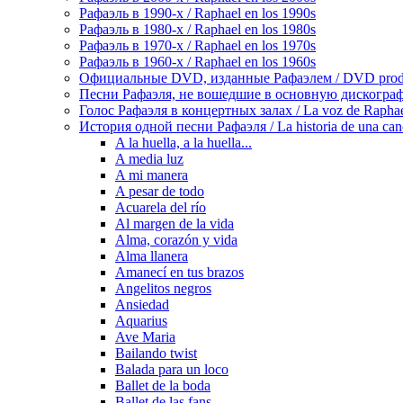
Рафаэль в 1990-х / Raphael en los 1990s
Рафаэль в 1980-х / Raphael en los 1980s
Рафаэль в 1970-х / Raphael en los 1970s
Рафаэль в 1960-х / Raphael en los 1960s
Официальные DVD, изданные Рафаэлем / DVD produ
Песни Рафаэля, не вошедшие в основную дискографию /
Голос Рафаэля в концертных залах / La voz de Raphael 
История одной песни Рафаэля / La historia de una can
A la huella, a la huella...
A media luz
A mi manera
A pesar de todo
Acuarela del río
Al margen de la vida
Alma, corazón y vida
Alma llanera
Amanecí en tus brazos
Angelitos negros
Ansiedad
Aquarius
Ave Maria
Bailando twist
Balada para un loco
Ballet de la boda
Ballet de las fans