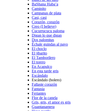
BaShana Haba’a
Caminito
Campanas de plata
Casi, casi
Corazón, corazón
Creo (I believe)
Cucurrucucu paloma
Digan lo que digan
Dos palomitas
Échale guindas al pavo
El choclo
El jibarito
El Tamborilero
El torero
En Acapulco
En esta tarde gris
Escándalo
Escándalo (bolero)
Fallaste corazón
Fantasia
Feriantes
Flor de la canela
Gris, gris, el amor es gris
Guantanamera