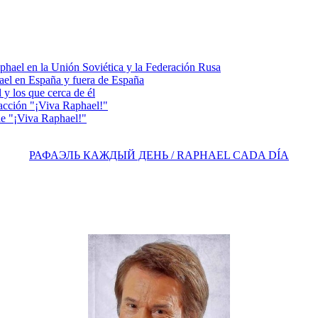
el en la Unión Soviética y la Federación Rusa
el en España y fuera de España
y los que cerca de él
acción "¡Viva Raphael!"
e "¡Viva Raphael!"
РАФАЭЛЬ КАЖДЫЙ ДЕНЬ / RAPHAEL CADA DÍA