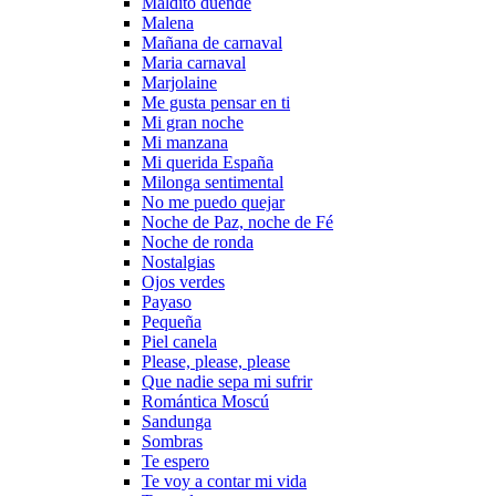
Maldito duende
Malena
Mañana de carnaval
Maria carnaval
Marjolaine
Me gusta pensar en ti
Mi gran noche
Mi manzana
Mi querida España
Milonga sentimental
No me puedo quejar
Noche de Paz, noche de Fé
Noche de ronda
Nostalgias
Ojos verdes
Payaso
Pequeña
Piel canela
Please, please, please
Que nadie sepa mi sufrir
Romántica Moscú
Sandunga
Sombras
Te espero
Te voy a contar mi vida