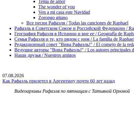
Tema de amor
The wonder of you
Ven a mi casa este Navidad
Zorongo gitano
Все песни Рафаэля / Todas las canciones de Raphael
Рафаэль в Советском Союзе и Российской Федерации / Rapha
География Рафаэля в Испании и вне ее / Geografía de Rapha
Семья Рафаэля и те, кто рядом с ним / La familia de Raphael 
Редакционный совет "Вива Рафаэль!" / El consejo de la red
Ведущие авторы "Вива Рафаэль!" / Los autores principales d
Наши друзья / Nuestros amigos
07.08.2026
Как Рафаэль прилетел в Аргентину почти 60 лет назад
Видеоархивы Рафаэля по пятницам с Татьяной Орловой