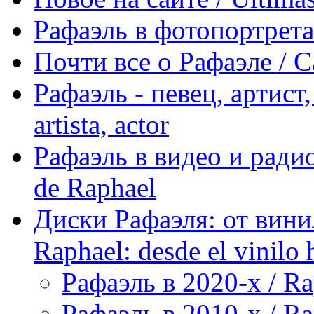
Рафаэль в фотопортретах 
Почти все о Рафаэле / C
Рафаэль - певец, артист, 
artista, actor
Рафаэль в видео и радио
de Raphael
Диски Рафаэля: от винил
Raphael: desde el vinilo 
Рафаэль в 2020-х / Ra
Рафаэль в 2010-х / Ra