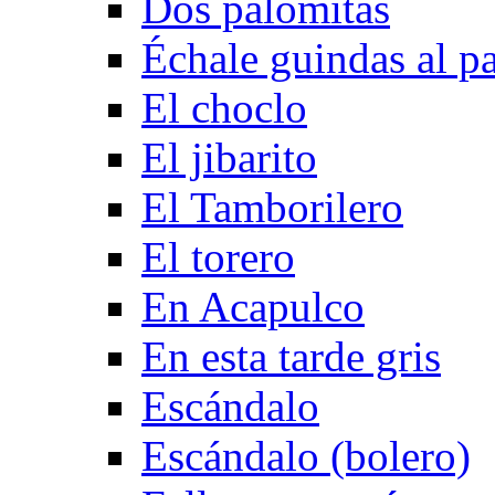
Dos palomitas
Échale guindas al p
El choclo
El jibarito
El Tamborilero
El torero
En Acapulco
En esta tarde gris
Escándalo
Escándalo (bolero)